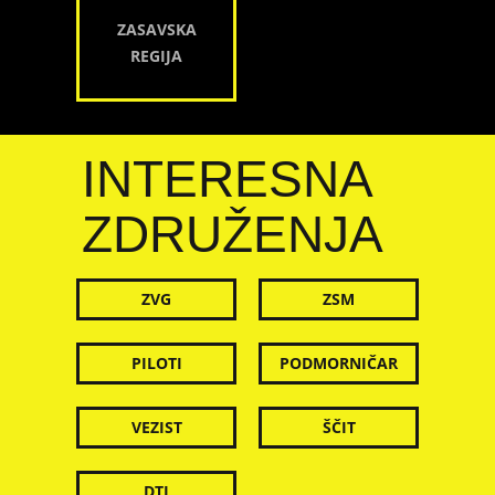
ZASAVSKA
REGIJA
INTERESNA
ZDRUŽENJA
ZVG
ZSM
PILOTI
PODMORNIČAR
VEZIST
ŠČIT
DTI