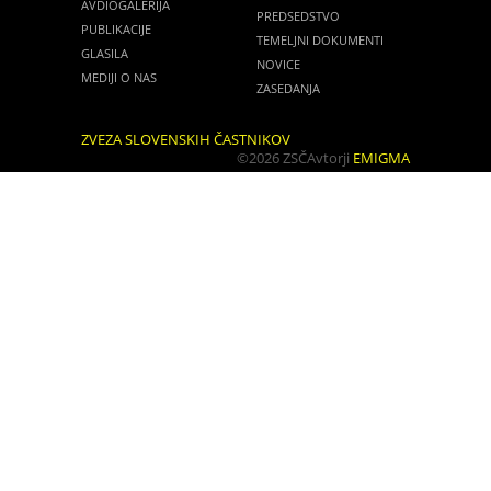
AVDIOGALERIJA
PREDSEDSTVO
PUBLIKACIJE
TEMELJNI DOKUMENTI
GLASILA
NOVICE
MEDIJI O NAS
ZASEDANJA
ZVEZA SLOVENSKIH ČASTNIKOV
©2026 ZSČ
Avtorji
EMIGMA