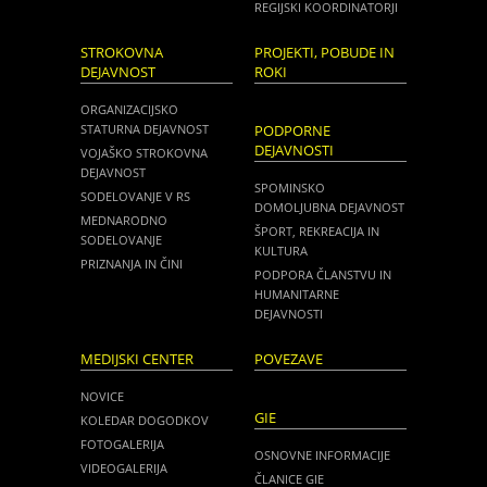
REGIJSKI KOORDINATORJI
STROKOVNA
PROJEKTI, POBUDE IN
DEJAVNOST
ROKI
ORGANIZACIJSKO
STATURNA DEJAVNOST
PODPORNE
DEJAVNOSTI
VOJAŠKO STROKOVNA
DEJAVNOST
SPOMINSKO
SODELOVANJE V RS
DOMOLJUBNA DEJAVNOST
MEDNARODNO
ŠPORT, REKREACIJA IN
SODELOVANJE
KULTURA
PRIZNANJA IN ČINI
PODPORA ČLANSTVU IN
HUMANITARNE
DEJAVNOSTI
MEDIJSKI CENTER
POVEZAVE
NOVICE
GIE
KOLEDAR DOGODKOV
FOTOGALERIJA
OSNOVNE INFORMACIJE
VIDEOGALERIJA
ČLANICE GIE