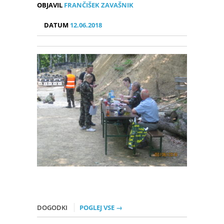
OBJAVIL
FRANČIŠEK ZAVAŠNIK
DATUM
12.06.2018
DOGODKI
POGLEJ VSE →