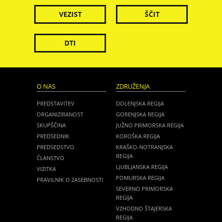
VEZIST
ŠČIT
DTI
O NAS
ZDRUŽENJA
PREDSTAVITEV
DOLENJSKA REGIJA
ORGANIZIRANOST
GORENJSKA REGIJA
SKUPŠČINA
JUŽNO PRIMORSKA REGIJA
PREDSEDNIK
KOROŠKA REGIJA
PREDSEDSTVO
KRAŠKO-NOTRANJSKA
REGIJA
ČLANSTVO
LJUBLJANSKA REGIJA
VIZITKA
POMURSKA REGIJA
PRAVILNIK O ZASEBNOSTI
SEVERNO PRIMORSKA
REGIJA
VZHODNO ŠTAJERSKA
REGIJA