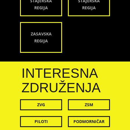
ŠTAJERSKA
ŠTAJERSKA
REGIJA
REGIJA
ZASAVSKA
REGIJA
INTERESNA
ZDRUŽENJA
ZVG
ZSM
PILOTI
PODMORNIČAR