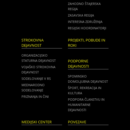
ZAHODNO ŠTAJERSKA
REGIJA
ZASAVSKA REGIJA
INTERESNA ZDRUŽENJA
REGIJSKI KOORDINATORJI
STROKOVNA
PROJEKTI, POBUDE IN
DEJAVNOST
ROKI
ORGANIZACIJSKO
STATURNA DEJAVNOST
PODPORNE
DEJAVNOSTI
VOJAŠKO STROKOVNA
DEJAVNOST
SPOMINSKO
SODELOVANJE V RS
DOMOLJUBNA DEJAVNOST
MEDNARODNO
ŠPORT, REKREACIJA IN
SODELOVANJE
KULTURA
PRIZNANJA IN ČINI
PODPORA ČLANSTVU IN
HUMANITARNE
DEJAVNOSTI
MEDIJSKI CENTER
POVEZAVE