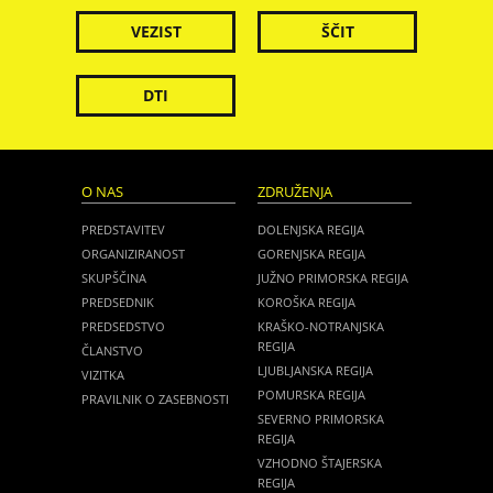
VEZIST
ŠČIT
DTI
O NAS
ZDRUŽENJA
PREDSTAVITEV
DOLENJSKA REGIJA
ORGANIZIRANOST
GORENJSKA REGIJA
SKUPŠČINA
JUŽNO PRIMORSKA REGIJA
PREDSEDNIK
KOROŠKA REGIJA
PREDSEDSTVO
KRAŠKO-NOTRANJSKA
REGIJA
ČLANSTVO
LJUBLJANSKA REGIJA
VIZITKA
POMURSKA REGIJA
PRAVILNIK O ZASEBNOSTI
SEVERNO PRIMORSKA
REGIJA
VZHODNO ŠTAJERSKA
REGIJA