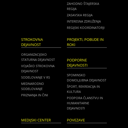
ZAHODNO ŠTAJERSKA
REGIJA
ZASAVSKA REGIJA
INTERESNA ZDRUŽENJA
REGIJSKI KOORDINATORJI
STROKOVNA
PROJEKTI, POBUDE IN
DEJAVNOST
ROKI
ORGANIZACIJSKO
STATURNA DEJAVNOST
PODPORNE
DEJAVNOSTI
VOJAŠKO STROKOVNA
DEJAVNOST
SPOMINSKO
SODELOVANJE V RS
DOMOLJUBNA DEJAVNOST
MEDNARODNO
ŠPORT, REKREACIJA IN
SODELOVANJE
KULTURA
PRIZNANJA IN ČINI
PODPORA ČLANSTVU IN
HUMANITARNE
DEJAVNOSTI
MEDIJSKI CENTER
POVEZAVE