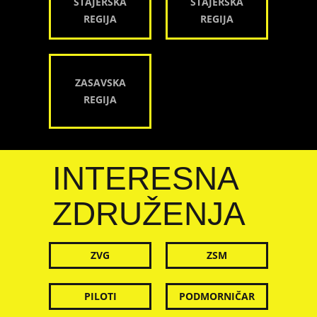
ŠTAJERSKA
ŠTAJERSKA
REGIJA
REGIJA
ZASAVSKA
REGIJA
INTERESNA
ZDRUŽENJA
ZVG
ZSM
PILOTI
PODMORNIČAR