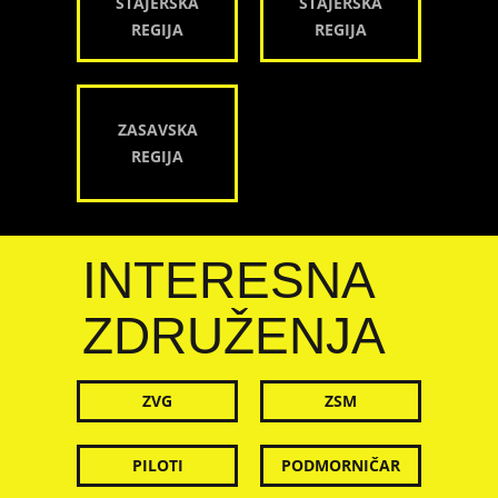
ŠTAJERSKA
ŠTAJERSKA
REGIJA
REGIJA
ZASAVSKA
REGIJA
INTERESNA
ZDRUŽENJA
ZVG
ZSM
PILOTI
PODMORNIČAR