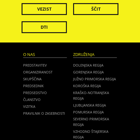
VEZIST
ŠČIT
DTI
O NAS
ZDRUŽENJA
PREDSTAVITEV
DOLENJSKA REGIJA
ORGANIZIRANOST
GORENJSKA REGIJA
SKUPŠČINA
JUŽNO PRIMORSKA REGIJA
PREDSEDNIK
KOROŠKA REGIJA
PREDSEDSTVO
KRAŠKO-NOTRANJSKA
REGIJA
ČLANSTVO
LJUBLJANSKA REGIJA
VIZITKA
POMURSKA REGIJA
PRAVILNIK O ZASEBNOSTI
SEVERNO PRIMORSKA
REGIJA
VZHODNO ŠTAJERSKA
REGIJA