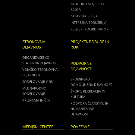
ZAHODNO ŠTAJERSKA
REGIJA
ZASAVSKA REGIJA
INTERESNA ZDRUŽENJA
REGIJSKI KOORDINATORJI
STROKOVNA
PROJEKTI, POBUDE IN
DEJAVNOST
ROKI
ORGANIZACIJSKO
STATURNA DEJAVNOST
PODPORNE
DEJAVNOSTI
VOJAŠKO STROKOVNA
DEJAVNOST
SPOMINSKO
SODELOVANJE V RS
DOMOLJUBNA DEJAVNOST
MEDNARODNO
ŠPORT, REKREACIJA IN
SODELOVANJE
KULTURA
PRIZNANJA IN ČINI
PODPORA ČLANSTVU IN
HUMANITARNE
DEJAVNOSTI
MEDIJSKI CENTER
POVEZAVE