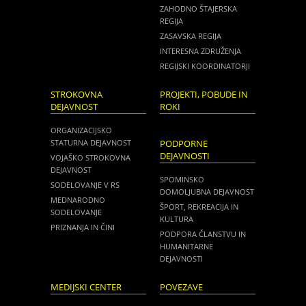
ZAHODNO ŠTAJERSKA
REGIJA
ZASAVSKA REGIJA
INTERESNA ZDRUŽENJA
REGIJSKI KOORDINATORJI
STROKOVNA
PROJEKTI, POBUDE IN
DEJAVNOST
ROKI
ORGANIZACIJSKO
STATURNA DEJAVNOST
PODPORNE
DEJAVNOSTI
VOJAŠKO STROKOVNA
DEJAVNOST
SPOMINSKO
SODELOVANJE V RS
DOMOLJUBNA DEJAVNOST
MEDNARODNO
ŠPORT, REKREACIJA IN
SODELOVANJE
KULTURA
PRIZNANJA IN ČINI
PODPORA ČLANSTVU IN
HUMANITARNE
DEJAVNOSTI
MEDIJSKI CENTER
POVEZAVE