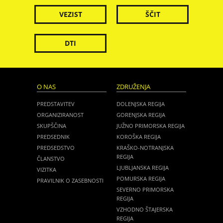
VEZIST
ŠČIT
DTI
O NAS
ZDRUŽENJA
PREDSTAVITEV
DOLENJSKA REGIJA
ORGANIZIRANOST
GORENJSKA REGIJA
SKUPŠČINA
JUŽNO PRIMORSKA REGIJA
PREDSEDNIK
KOROŠKA REGIJA
PREDSEDSTVO
KRAŠKO-NOTRANJSKA
REGIJA
ČLANSTVO
LJUBLJANSKA REGIJA
VIZITKA
POMURSKA REGIJA
PRAVILNIK O ZASEBNOSTI
SEVERNO PRIMORSKA
REGIJA
VZHODNO ŠTAJERSKA
REGIJA