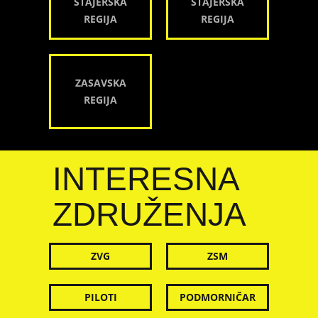
ŠTAJERSKA
ŠTAJERSKA
REGIJA
REGIJA
ZASAVSKA
REGIJA
INTERESNA
ZDRUŽENJA
ZVG
ZSM
PILOTI
PODMORNIČAR