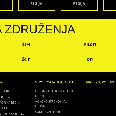
REGIJA
REGIJA
A ZDRUŽENJA
ZSM
PILOTI
ŠČIT
DTI
JA
STROKOVNA DEJAVNOST
PROJEKTI, POBUDE 
 REGIJA
ORGANIZACIJSKO STATURNA
DEJAVNOST
 REGIJA
VOJAŠKO STROKOVNA
MORSKA REGIJA
DEJAVNOST
EGIJA
SODELOVANJE V RS
TRANJSKA REGIJA