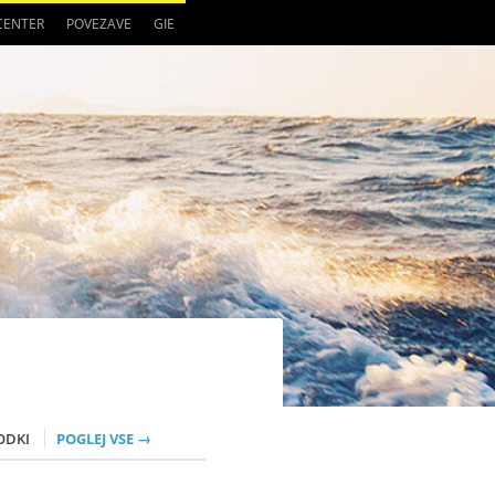
 CENTER
POVEZAVE
GIE
ODKI
POGLEJ VSE →