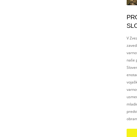
PR
SL
V Zvez
zaved
varnos
naše p
Slove
enotam
vojaš
varnos
usmerj
mladim
preds
obram