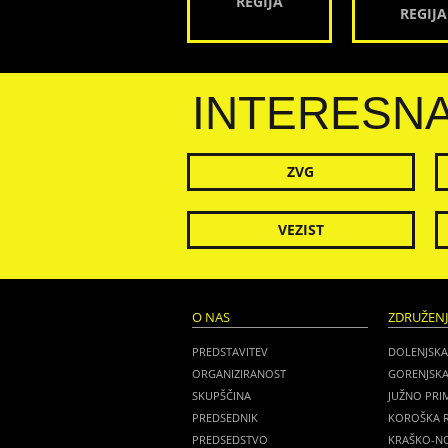
REGIJA
REGIJA
INTERESN
ZVG
VEZIST
O NAS
ZDRUŽEN
PREDSTAVITEV
DOLENJSKA
ORGANIZIRANOST
GORENJSKA
SKUPŠČINA
JUŽNO PRI
PREDSEDNIK
KOROŠKA R
PREDSEDSTVO
KRAŠKO-NO