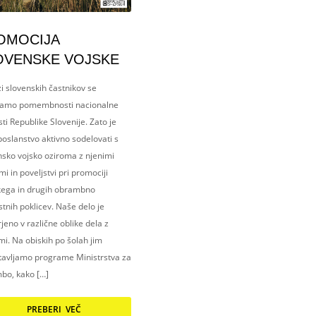
OMOCIJA
OVENSKE VOJSKE
i slovenskih častnikov se
amo pomembnosti nacionalne
ti Republike Slovenije. Zato je
oslanstvo aktivno sodelovati s
nsko vojsko oziroma z njenimi
i in poveljstvi pri promociji
kega in drugih obrambno
tnih poklicev. Naše delo je
eno v različne oblike dela z
i. Na obiskih po šolah jim
tavljamo programe Ministrstva za
bo, kako […]
PREBERI VEČ