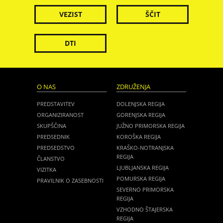
VEZIST
ŠČIT
DTI
O NAS
ZDRUŽENJA
PREDSTAVITEV
DOLENJSKA REGIJA
ORGANIZIRANOST
GORENJSKA REGIJA
SKUPŠČINA
JUŽNO PRIMORSKA REGIJA
PREDSEDNIK
KOROŠKA REGIJA
PREDSEDSTVO
KRAŠKO-NOTRANJSKA
REGIJA
ČLANSTVO
LJUBLJANSKA REGIJA
VIZITKA
POMURSKA REGIJA
PRAVILNIK O ZASEBNOSTI
SEVERNO PRIMORSKA
REGIJA
VZHODNO ŠTAJERSKA
REGIJA