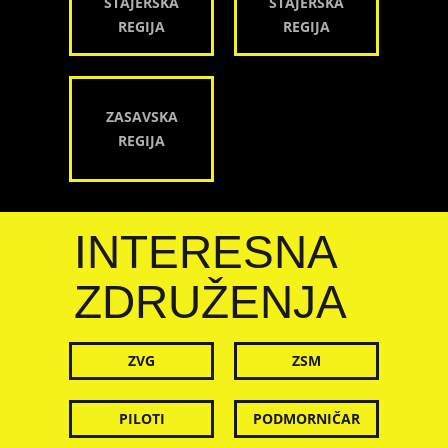
ŠTAJERSKA
ŠTAJERSKA
REGIJA
REGIJA
ZASAVSKA
REGIJA
INTERESNA
ZDRUŽENJA
ZVG
ZSM
PILOTI
PODMORNIČAR