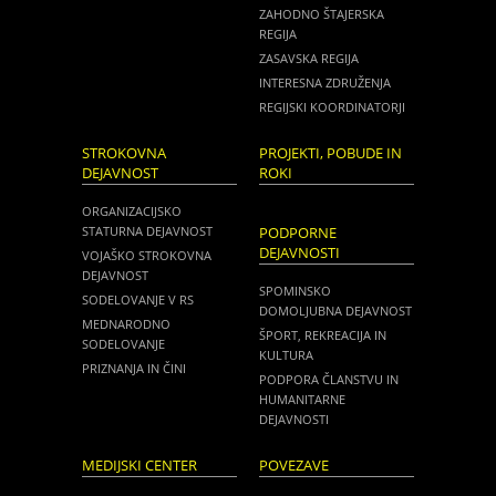
ZAHODNO ŠTAJERSKA
REGIJA
ZASAVSKA REGIJA
INTERESNA ZDRUŽENJA
REGIJSKI KOORDINATORJI
STROKOVNA
PROJEKTI, POBUDE IN
DEJAVNOST
ROKI
ORGANIZACIJSKO
STATURNA DEJAVNOST
PODPORNE
DEJAVNOSTI
VOJAŠKO STROKOVNA
DEJAVNOST
SPOMINSKO
SODELOVANJE V RS
DOMOLJUBNA DEJAVNOST
MEDNARODNO
ŠPORT, REKREACIJA IN
SODELOVANJE
KULTURA
PRIZNANJA IN ČINI
PODPORA ČLANSTVU IN
HUMANITARNE
DEJAVNOSTI
MEDIJSKI CENTER
POVEZAVE