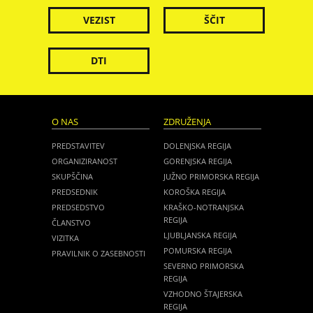
VEZIST
ŠČIT
DTI
O NAS
ZDRUŽENJA
PREDSTAVITEV
DOLENJSKA REGIJA
ORGANIZIRANOST
GORENJSKA REGIJA
SKUPŠČINA
JUŽNO PRIMORSKA REGIJA
PREDSEDNIK
KOROŠKA REGIJA
PREDSEDSTVO
KRAŠKO-NOTRANJSKA
REGIJA
ČLANSTVO
LJUBLJANSKA REGIJA
VIZITKA
POMURSKA REGIJA
PRAVILNIK O ZASEBNOSTI
SEVERNO PRIMORSKA
REGIJA
VZHODNO ŠTAJERSKA
REGIJA