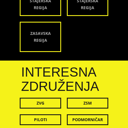
ŠTAJERSKA
ŠTAJERSKA
REGIJA
REGIJA
ZASAVSKA
REGIJA
INTERESNA
ZDRUŽENJA
ZVG
ZSM
PILOTI
PODMORNIČAR