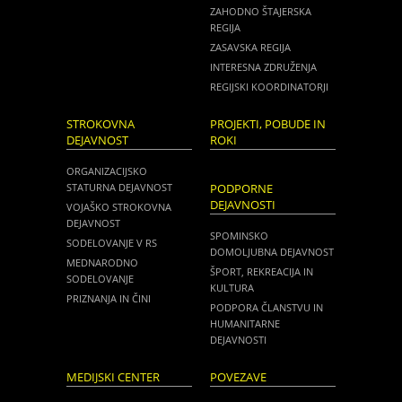
ZAHODNO ŠTAJERSKA
REGIJA
ZASAVSKA REGIJA
INTERESNA ZDRUŽENJA
REGIJSKI KOORDINATORJI
STROKOVNA
PROJEKTI, POBUDE IN
DEJAVNOST
ROKI
ORGANIZACIJSKO
STATURNA DEJAVNOST
PODPORNE
DEJAVNOSTI
VOJAŠKO STROKOVNA
DEJAVNOST
SPOMINSKO
SODELOVANJE V RS
DOMOLJUBNA DEJAVNOST
MEDNARODNO
ŠPORT, REKREACIJA IN
SODELOVANJE
KULTURA
PRIZNANJA IN ČINI
PODPORA ČLANSTVU IN
HUMANITARNE
DEJAVNOSTI
MEDIJSKI CENTER
POVEZAVE