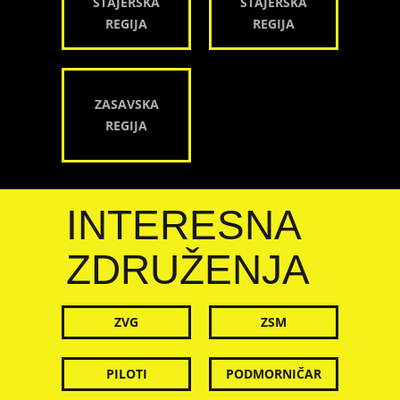
ŠTAJERSKA
ŠTAJERSKA
REGIJA
REGIJA
ZASAVSKA
REGIJA
INTERESNA
ZDRUŽENJA
ZVG
ZSM
PILOTI
PODMORNIČAR