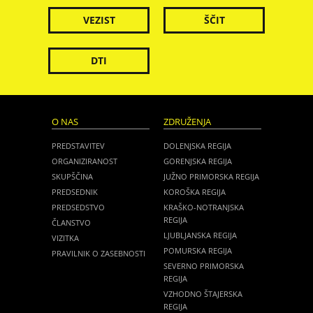
VEZIST
ŠČIT
DTI
O NAS
ZDRUŽENJA
PREDSTAVITEV
DOLENJSKA REGIJA
ORGANIZIRANOST
GORENJSKA REGIJA
SKUPŠČINA
JUŽNO PRIMORSKA REGIJA
PREDSEDNIK
KOROŠKA REGIJA
PREDSEDSTVO
KRAŠKO-NOTRANJSKA
REGIJA
ČLANSTVO
LJUBLJANSKA REGIJA
VIZITKA
POMURSKA REGIJA
PRAVILNIK O ZASEBNOSTI
SEVERNO PRIMORSKA
REGIJA
VZHODNO ŠTAJERSKA
REGIJA