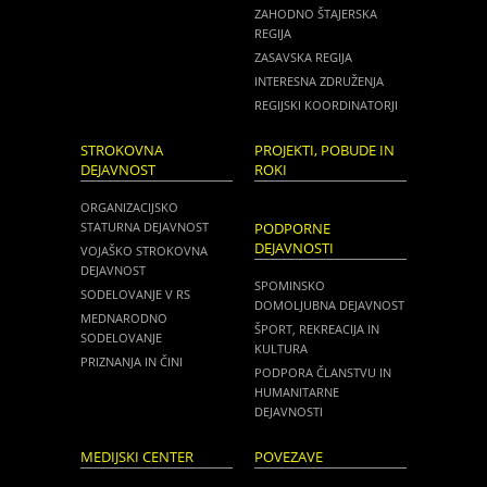
ZAHODNO ŠTAJERSKA
REGIJA
ZASAVSKA REGIJA
INTERESNA ZDRUŽENJA
REGIJSKI KOORDINATORJI
STROKOVNA
PROJEKTI, POBUDE IN
DEJAVNOST
ROKI
ORGANIZACIJSKO
STATURNA DEJAVNOST
PODPORNE
DEJAVNOSTI
VOJAŠKO STROKOVNA
DEJAVNOST
SPOMINSKO
SODELOVANJE V RS
DOMOLJUBNA DEJAVNOST
MEDNARODNO
ŠPORT, REKREACIJA IN
SODELOVANJE
KULTURA
PRIZNANJA IN ČINI
PODPORA ČLANSTVU IN
HUMANITARNE
DEJAVNOSTI
MEDIJSKI CENTER
POVEZAVE