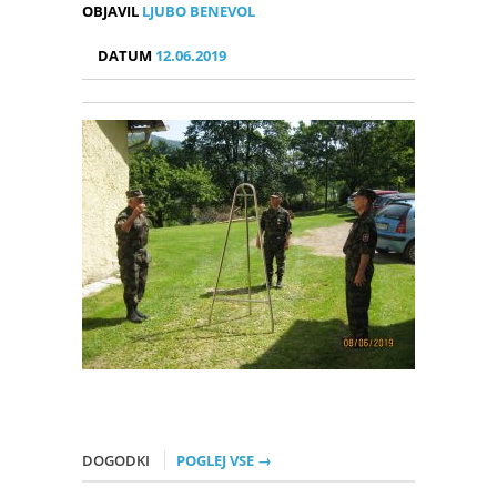
OBJAVIL
LJUBO BENEVOL
DATUM
12.06.2019
DOGODKI
POGLEJ VSE →