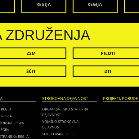
REGIJA
REGIJA
A ZDRUŽENJA
ZSM
PILOTI
ŠČIT
DTI
JA
STROKOVNA DEJAVNOST
PROJEKTI, POBUDE 
 REGIJA
ORGANIZACIJSKO STATURNA
DEJAVNOST
 REGIJA
VOJAŠKO STROKOVNA
MORSKA REGIJA
DEJAVNOST
EGIJA
SODELOVANJE V RS
TRANJSKA REGIJA