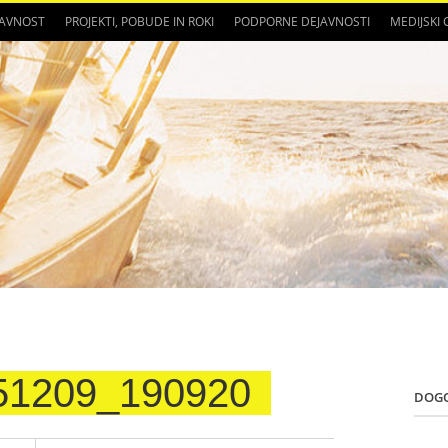
JAVNOST
PROJEKTI, POBUDE IN ROKI
PODPORNE DEJAVNOSTI
MEDIJSKI
51209_190920
DOG