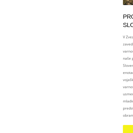
PR
SL
V Zvez
zaved
varnos
naše p
Slove
enotam
vojaš
varnos
usmerj
mladim
preds
obram