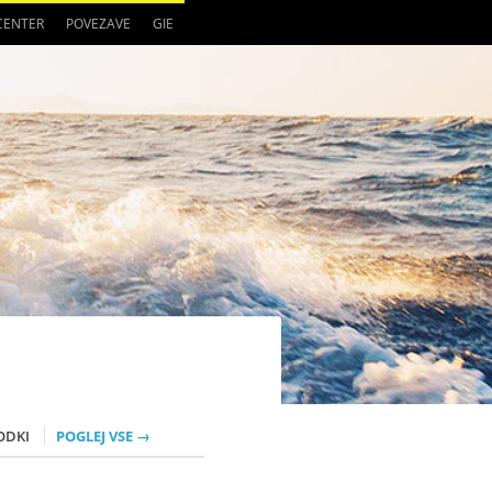
 CENTER
POVEZAVE
GIE
ODKI
POGLEJ VSE →