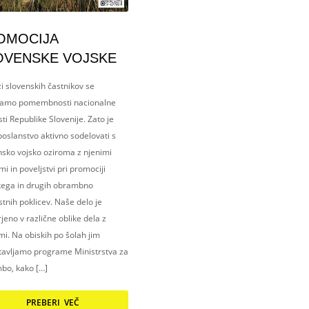
OMOCIJA
OVENSKE VOJSKE
i slovenskih častnikov se
amo pomembnosti nacionalne
ti Republike Slovenije. Zato je
oslanstvo aktivno sodelovati s
nsko vojsko oziroma z njenimi
i in poveljstvi pri promociji
kega in drugih obrambno
tnih poklicev. Naše delo je
eno v različne oblike dela z
i. Na obiskih po šolah jim
tavljamo programe Ministrstva za
bo, kako […]
PREBERI VEČ