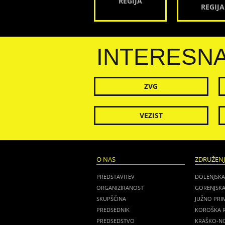
REGIJA
REGIJA
INTERESN
ZVG
VEZIST
O NAS
ZDRUŽEN
PREDSTAVITEV
DOLENJSKA
ORGANIZIRANOST
GORENJSKA
SKUPŠČINA
JUŽNO PRI
PREDSEDNIK
KOROŠKA R
PREDSEDSTVO
KRAŠKO-NO