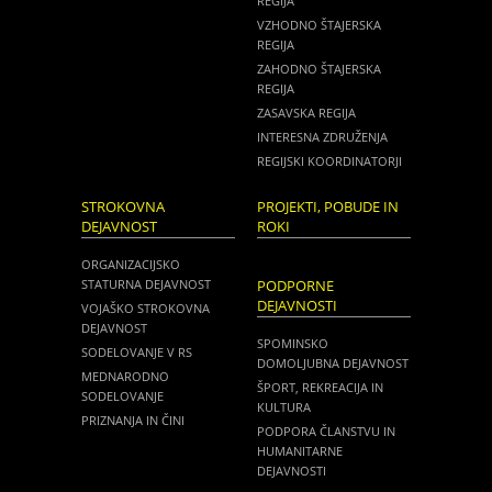
REGIJA
VZHODNO ŠTAJERSKA
REGIJA
ZAHODNO ŠTAJERSKA
REGIJA
ZASAVSKA REGIJA
INTERESNA ZDRUŽENJA
REGIJSKI KOORDINATORJI
STROKOVNA
PROJEKTI, POBUDE IN
DEJAVNOST
ROKI
ORGANIZACIJSKO
STATURNA DEJAVNOST
PODPORNE
DEJAVNOSTI
VOJAŠKO STROKOVNA
DEJAVNOST
SPOMINSKO
SODELOVANJE V RS
DOMOLJUBNA DEJAVNOST
MEDNARODNO
ŠPORT, REKREACIJA IN
SODELOVANJE
KULTURA
PRIZNANJA IN ČINI
PODPORA ČLANSTVU IN
HUMANITARNE
DEJAVNOSTI