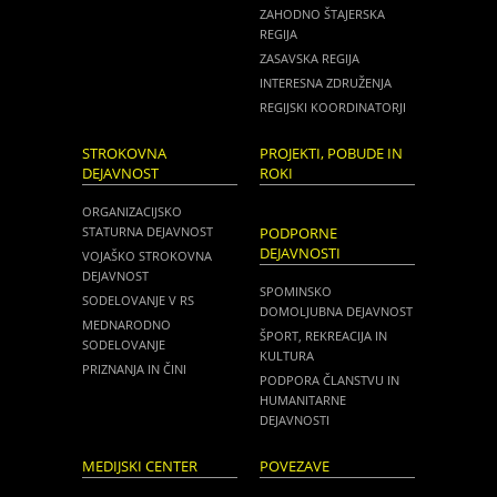
ZAHODNO ŠTAJERSKA
REGIJA
ZASAVSKA REGIJA
INTERESNA ZDRUŽENJA
REGIJSKI KOORDINATORJI
STROKOVNA
PROJEKTI, POBUDE IN
DEJAVNOST
ROKI
ORGANIZACIJSKO
STATURNA DEJAVNOST
PODPORNE
DEJAVNOSTI
VOJAŠKO STROKOVNA
DEJAVNOST
SPOMINSKO
SODELOVANJE V RS
DOMOLJUBNA DEJAVNOST
MEDNARODNO
ŠPORT, REKREACIJA IN
SODELOVANJE
KULTURA
PRIZNANJA IN ČINI
PODPORA ČLANSTVU IN
HUMANITARNE
DEJAVNOSTI
MEDIJSKI CENTER
POVEZAVE