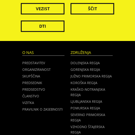
VEZIST
ŠČIT
DTI
O NAS
ZDRUŽENJA
PREDSTAVITEV
DOLENJSKA REGIJA
ORGANIZIRANOST
GORENJSKA REGIJA
SKUPŠČINA
JUŽNO PRIMORSKA REGIJA
PREDSEDNIK
KOROŠKA REGIJA
PREDSEDSTVO
KRAŠKO-NOTRANJSKA
REGIJA
ČLANSTVO
LJUBLJANSKA REGIJA
VIZITKA
POMURSKA REGIJA
PRAVILNIK O ZASEBNOSTI
SEVERNO PRIMORSKA
REGIJA
VZHODNO ŠTAJERSKA
REGIJA