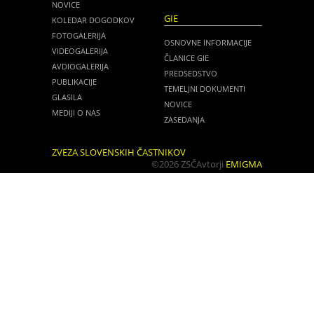
NOVICE
GIE
KOLEDAR DOGODKOV
FOTOGALERIJA
OSNOVNE INFORMACIJE
VIDEOGALERIJA
ČLANICE GIE
AVDIOGALERIJA
PREDSEDSTVO
PUBLIKACIJE
TEMELJNI DOKUMENTI
GLASILA
NOVICE
MEDIJI O NAS
ZASEDANJA
ZVEZA SLOVENSKIH ČASTNIKOV
©2026 ZSČ
Avtorji
EMIGMA