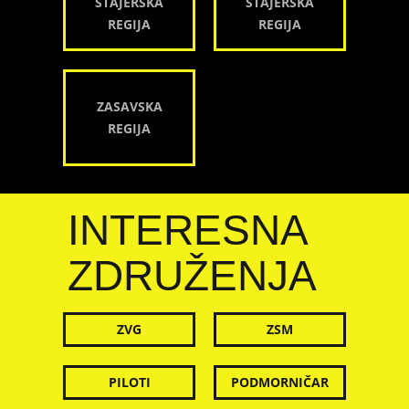
ŠTAJERSKA
ŠTAJERSKA
REGIJA
REGIJA
ZASAVSKA
REGIJA
INTERESNA
ZDRUŽENJA
ZVG
ZSM
PILOTI
PODMORNIČAR