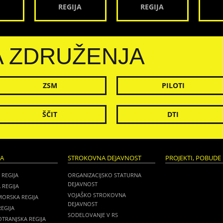
REGIJA
REGIJA
A ZDRUŽENJA
ZSM
PILOTI
ŠČIT
DTI
JA
STROKOVNA DEJAVNOST
PROJEKTI, POBUDE 
 REGIJA
ORGANIZACIJSKO STATURNA
DEJAVNOST
 REGIJA
VOJAŠKO STROKOVNA
MORSKA REGIJA
DEJAVNOST
EGIJA
SODELOVANJE V RS
TRANJSKA REGIJA