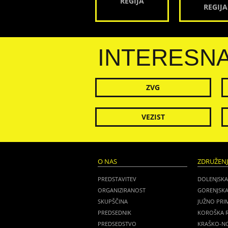
REGIJA
REGIJA
INTERESN
ZVG
VEZIST
O NAS
ZDRUŽEN
PREDSTAVITEV
DOLENJSKA
ORGANIZIRANOST
GORENJSKA
SKUPŠČINA
JUŽNO PRI
PREDSEDNIK
KOROŠKA R
PREDSEDSTVO
KRAŠKO-NO