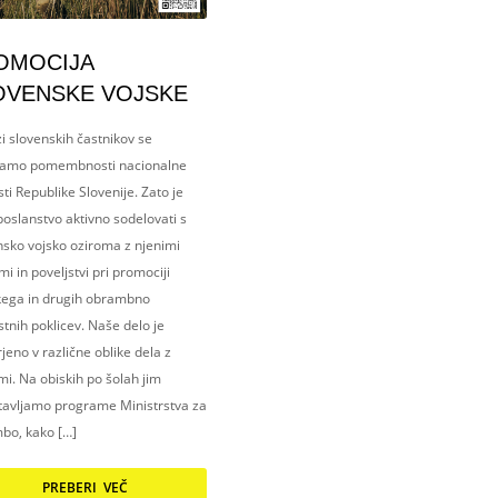
OMOCIJA
OVENSKE VOJSKE
i slovenskih častnikov se
amo pomembnosti nacionalne
ti Republike Slovenije. Zato je
oslanstvo aktivno sodelovati s
nsko vojsko oziroma z njenimi
i in poveljstvi pri promociji
kega in drugih obrambno
tnih poklicev. Naše delo je
eno v različne oblike dela z
i. Na obiskih po šolah jim
tavljamo programe Ministrstva za
bo, kako […]
PREBERI VEČ