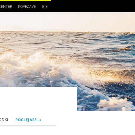
 CENTER
POVEZAVE
GIE
ODKI
POGLEJ VSE →