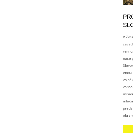
PR
SL
V Zvez
zaved
varnos
naše p
Slove
enotam
vojaš
varnos
usmerj
mladim
preds
obram