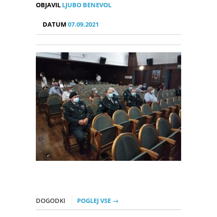
OBJAVIL
LJUBO BENEVOL
DATUM
07.09.2021
DOGODKI
POGLEJ VSE →