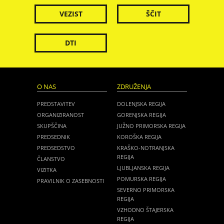
VEZIST
ŠČIT
DTI
O NAS
ZDRUŽENJA
PREDSTAVITEV
DOLENJSKA REGIJA
ORGANIZIRANOST
GORENJSKA REGIJA
SKUPŠČINA
JUŽNO PRIMORSKA REGIJA
PREDSEDNIK
KOROŠKA REGIJA
PREDSEDSTVO
KRAŠKO-NOTRANJSKA
REGIJA
ČLANSTVO
LJUBLJANSKA REGIJA
VIZITKA
POMURSKA REGIJA
PRAVILNIK O ZASEBNOSTI
SEVERNO PRIMORSKA
REGIJA
VZHODNO ŠTAJERSKA
REGIJA