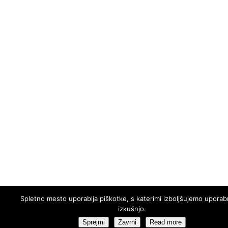
Spletno mesto uporablja piškotke, s katerimi izboljšujemo uporab
izkušnjo.
Sprejmi
Zavrni
Read more