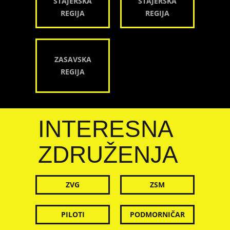
ŠTAJERSKA
ŠTAJERSKA
REGIJA
REGIJA
ZASAVSKA
REGIJA
INTERESNA
ZDRUŽENJA
ZVG
ZSM
PILOTI
PODMORNIČAR