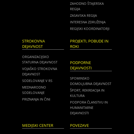
ZAHODNO ŠTAJERSKA
REGIJA
ZASAVSKA REGIJA
INTERESNA ZDRUŽENJA
REGIJSKI KOORDINATORJI
STROKOVNA
PROJEKTI, POBUDE IN
DEJAVNOST
ROKI
ORGANIZACIJSKO
STATURNA DEJAVNOST
PODPORNE
DEJAVNOSTI
VOJAŠKO STROKOVNA
DEJAVNOST
SPOMINSKO
SODELOVANJE V RS
DOMOLJUBNA DEJAVNOST
MEDNARODNO
ŠPORT, REKREACIJA IN
SODELOVANJE
KULTURA
PRIZNANJA IN ČINI
PODPORA ČLANSTVU IN
HUMANITARNE
DEJAVNOSTI
MEDIJSKI CENTER
POVEZAVE