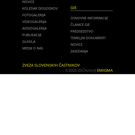
NOVICE
GIE
KOLEDAR DOGODKOV
FOTOGALERIJA
OSNOVNE INFORMACIJE
VIDEOGALERIJA
ČLANICE GIE
AVDIOGALERIJA
PREDSEDSTVO
PUBLIKACIJE
TEMELJNI DOKUMENTI
GLASILA
NOVICE
MEDIJI O NAS
ZASEDANJA
ZVEZA SLOVENSKIH ČASTNIKOV
©2026 ZSČ
Avtorji
EMIGMA