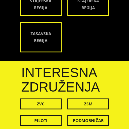
ŠTAJERSKA
ŠTAJERSKA
REGIJA
REGIJA
ZASAVSKA
REGIJA
INTERESNA
ZDRUŽENJA
ZVG
ZSM
PILOTI
PODMORNIČAR