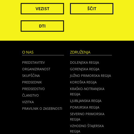
VEZIST
ŠČIT
DTI
O NAS
ZDRUŽENJA
PREDSTAVITEV
DOLENJSKA REGIJA
ORGANIZIRANOST
GORENJSKA REGIJA
SKUPŠČINA
JUŽNO PRIMORSKA REGIJA
PREDSEDNIK
KOROŠKA REGIJA
PREDSEDSTVO
KRAŠKO-NOTRANJSKA
REGIJA
ČLANSTVO
LJUBLJANSKA REGIJA
VIZITKA
POMURSKA REGIJA
PRAVILNIK O ZASEBNOSTI
SEVERNO PRIMORSKA
REGIJA
VZHODNO ŠTAJERSKA
REGIJA