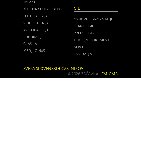
NOVICE
GIE
KOLEDAR DOGODKOV
FOTOGALERIJA
OSNOVNE INFORMACIJE
VIDEOGALERIJA
ČLANICE GIE
AVDIOGALERIJA
PREDSEDSTVO
PUBLIKACIJE
TEMELJNI DOKUMENTI
GLASILA
NOVICE
MEDIJI O NAS
ZASEDANJA
ZVEZA SLOVENSKIH ČASTNIKOV
©2026 ZSČ
Avtorji
EMIGMA