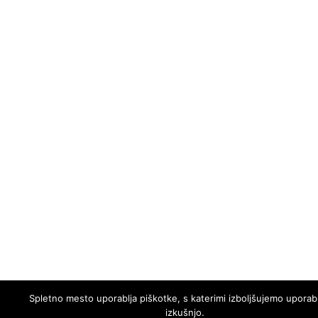
Spletno mesto uporablja piškotke, s katerimi izboljšujemo upora
izkušnjo.