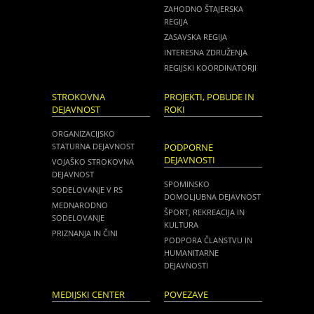
ZAHODNO ŠTAJERSKA
REGIJA
ZASAVSKA REGIJA
INTERESNA ZDRUŽENJA
REGIJSKI KOORDINATORJI
STROKOVNA
PROJEKTI, POBUDE IN
DEJAVNOST
ROKI
ORGANIZACIJSKO
STATURNA DEJAVNOST
PODPORNE
DEJAVNOSTI
VOJAŠKO STROKOVNA
DEJAVNOST
SPOMINSKO
SODELOVANJE V RS
DOMOLJUBNA DEJAVNOST
MEDNARODNO
ŠPORT, REKREACIJA IN
SODELOVANJE
KULTURA
PRIZNANJA IN ČINI
PODPORA ČLANSTVU IN
HUMANITARNE
DEJAVNOSTI
MEDIJSKI CENTER
POVEZAVE