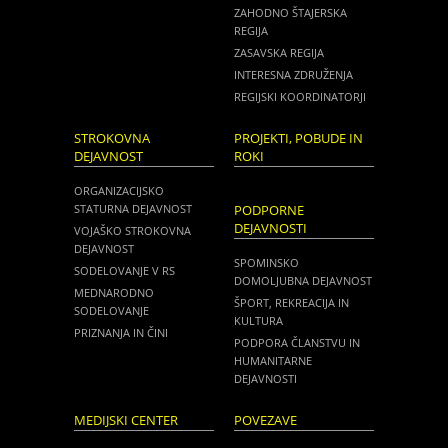
ZAHODNO ŠTAJERSKA
REGIJA
ZASAVSKA REGIJA
INTERESNA ZDRUŽENJA
REGIJSKI KOORDINATORJI
STROKOVNA
PROJEKTI, POBUDE IN
DEJAVNOST
ROKI
ORGANIZACIJSKO
STATURNA DEJAVNOST
PODPORNE
DEJAVNOSTI
VOJAŠKO STROKOVNA
DEJAVNOST
SPOMINSKO
SODELOVANJE V RS
DOMOLJUBNA DEJAVNOST
MEDNARODNO
ŠPORT, REKREACIJA IN
SODELOVANJE
KULTURA
PRIZNANJA IN ČINI
PODPORA ČLANSTVU IN
HUMANITARNE
DEJAVNOSTI
MEDIJSKI CENTER
POVEZAVE