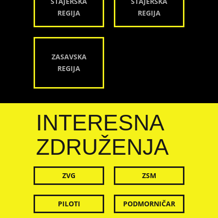
ŠTAJERSKA
ŠTAJERSKA
REGIJA
REGIJA
ZASAVSKA
REGIJA
INTERESNA
ZDRUŽENJA
ZVG
ZSM
PILOTI
PODMORNIČAR