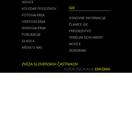
NOVICE
GIE
KOLEDAR DOGODKOV
FOTOGALERIJA
OSNOVNE INFORMACIJE
VIDEOGALERIJA
ČLANICE GIE
AVDIOGALERIJA
PREDSEDSTVO
PUBLIKACIJE
TEMELJNI DOKUMENTI
GLASILA
NOVICE
MEDIJI O NAS
ZASEDANJA
ZVEZA SLOVENSKIH ČASTNIKOV
©2026 ZSČ
Avtorji
EMIGMA