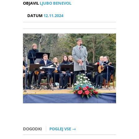
OBJAVIL
LJUBO BENEVOL
DATUM
12.11.2024
DOGODKI
POGLEJ VSE →