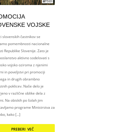
OMOCIJA
OVENSKE VOJSKE
i slovenskih častnikov se
amo pomembnosti nacionalne
ti Republike Slovenije. Zato je
oslanstvo aktivno sodelovati s
nsko vojsko oziroma z njenimi
i in poveljstvi pri promociji
kega in drugih obrambno
tnih poklicev. Naše delo je
eno v različne oblike dela z
i. Na obiskih po šolah jim
tavljamo programe Ministrstva za
bo, kako […]
PREBERI VEČ