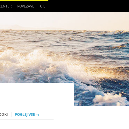
 CENTER
POVEZAVE
GIE
ODKI
POGLEJ VSE →