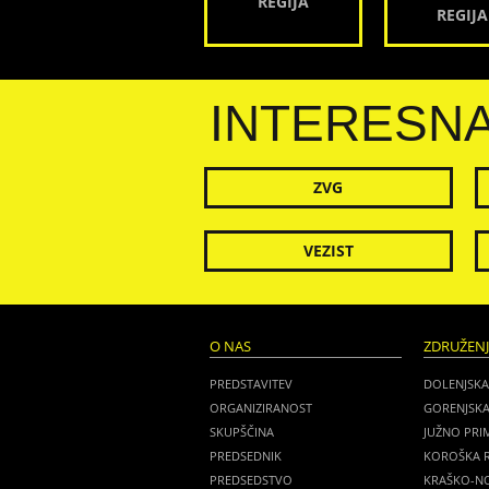
REGIJA
REGIJA
INTERESN
ZVG
VEZIST
O NAS
ZDRUŽEN
PREDSTAVITEV
DOLENJSKA
ORGANIZIRANOST
GORENJSKA
SKUPŠČINA
JUŽNO PRI
PREDSEDNIK
KOROŠKA R
PREDSEDSTVO
KRAŠKO-NO