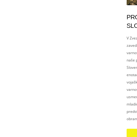
PR
SL
V Zvez
zaved
varnos
naše p
Slove
enotam
vojaš
varnos
usmerj
mladim
preds
obram