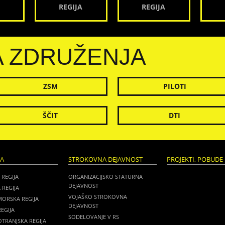
REGIJA
REGIJA
A ZDRUŽENJA
ZSM
PILOTI
ŠČIT
DTI
JA
STROKOVNA DEJAVNOST
PROJEKTI, POBUDE 
 REGIJA
ORGANIZACIJSKO STATURNA
DEJAVNOST
 REGIJA
VOJAŠKO STROKOVNA
MORSKA REGIJA
DEJAVNOST
EGIJA
SODELOVANJE V RS
TRANJSKA REGIJA