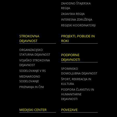
ZAHODNO ŠTAJERSKA
REGIJA
ZASAVSKA REGIJA
INTERESNA ZDRUŽENJA
REGIJSKI KOORDINATORJI
STROKOVNA
PROJEKTI, POBUDE IN
DEJAVNOST
ROKI
ORGANIZACIJSKO
STATURNA DEJAVNOST
PODPORNE
DEJAVNOSTI
VOJAŠKO STROKOVNA
DEJAVNOST
SPOMINSKO
SODELOVANJE V RS
DOMOLJUBNA DEJAVNOST
MEDNARODNO
ŠPORT, REKREACIJA IN
SODELOVANJE
KULTURA
PRIZNANJA IN ČINI
PODPORA ČLANSTVU IN
HUMANITARNE
DEJAVNOSTI
MEDIJSKI CENTER
POVEZAVE