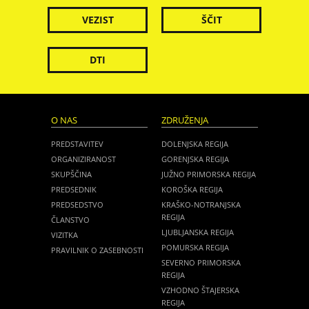
VEZIST
ŠČIT
DTI
O NAS
ZDRUŽENJA
PREDSTAVITEV
DOLENJSKA REGIJA
ORGANIZIRANOST
GORENJSKA REGIJA
SKUPŠČINA
JUŽNO PRIMORSKA REGIJA
PREDSEDNIK
KOROŠKA REGIJA
PREDSEDSTVO
KRAŠKO-NOTRANJSKA
REGIJA
ČLANSTVO
LJUBLJANSKA REGIJA
VIZITKA
POMURSKA REGIJA
PRAVILNIK O ZASEBNOSTI
SEVERNO PRIMORSKA
REGIJA
VZHODNO ŠTAJERSKA
REGIJA