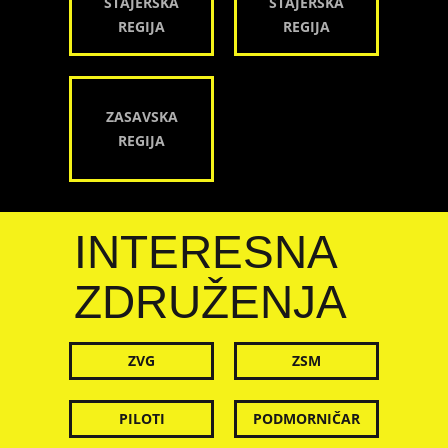
ŠTAJERSKA
ŠTAJERSKA
REGIJA
REGIJA
ZASAVSKA
REGIJA
INTERESNA
ZDRUŽENJA
ZVG
ZSM
PILOTI
PODMORNIČAR