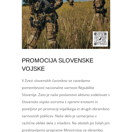
PROMOCIJA SLOVENSKE
VOJSKE
V Zvezi slovenskih častnikov se zavedamo
pomembnosti nacionalne varnosti Republike
Slovenije. Zato je naše poslanstvo aktivno sodelovati s
Slovensko vojsko oziroma z njenimi enotami in
poveljstvi pri promociji vojaškega in drugih obrambno
varnostnih poklicev. Naše delo je usmerjeno v
različne oblike dela z mladimi. Na obiskih po šolah jim
predstavljamo programe Ministrstva za obrambo,