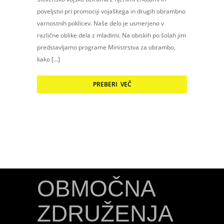
poveljstvi pri promociji vojaškega in drugih obrambno
varnostnih poklicev. Naše delo je usmerjeno v
različne oblike dela z mladimi. Na obiskih po šolah jim
predstavljamo programe Ministrstva za obrambo,
kako […]
PREBERI VEČ
OBMOČNA
ZDRUŽENJA