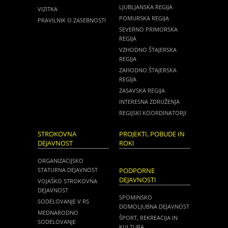
LJUBLJANSKA REGIJA
VIZITKA
POMURSKA REGIJA
PRAVILNIK O ZASEBNOSTI
SEVERNO PRIMORSKA
REGIJA
VZHODNO ŠTAJERSKA
REGIJA
ZAHODNO ŠTAJERSKA
REGIJA
ZASAVSKA REGIJA
INTERESNA ZDRUŽENJA
REGIJSKI KOORDINATORJI
STROKOVNA
PROJEKTI, POBUDE IN
DEJAVNOST
ROKI
ORGANIZACIJSKO
STATURNA DEJAVNOST
PODPORNE
DEJAVNOSTI
VOJAŠKO STROKOVNA
DEJAVNOST
SPOMINSKO
SODELOVANJE V RS
DOMOLJUBNA DEJAVNOST
MEDNARODNO
ŠPORT, REKREACIJA IN
SODELOVANJE
KULTURA