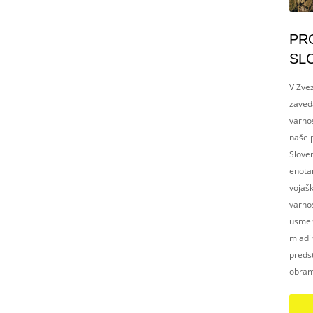
PR
SL
V Zvez
zaved
varnos
naše p
Slove
enotam
vojaš
varnos
usmerj
mladim
preds
obram