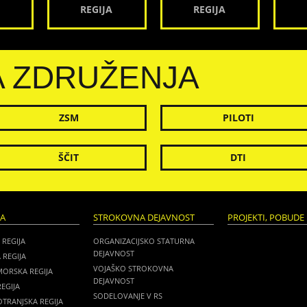
REGIJA
REGIJA
A ZDRUŽENJA
ZSM
PILOTI
ŠČIT
DTI
JA
STROKOVNA DEJAVNOST
PROJEKTI, POBUDE 
 REGIJA
ORGANIZACIJSKO STATURNA
DEJAVNOST
 REGIJA
VOJAŠKO STROKOVNA
MORSKA REGIJA
DEJAVNOST
EGIJA
SODELOVANJE V RS
TRANJSKA REGIJA