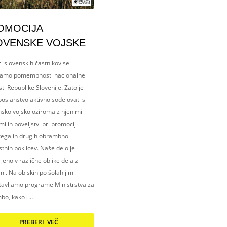
OMOCIJA
OVENSKE VOJSKE
i slovenskih častnikov se
amo pomembnosti nacionalne
ti Republike Slovenije. Zato je
oslanstvo aktivno sodelovati s
nsko vojsko oziroma z njenimi
i in poveljstvi pri promociji
kega in drugih obrambno
tnih poklicev. Naše delo je
eno v različne oblike dela z
i. Na obiskih po šolah jim
tavljamo programe Ministrstva za
bo, kako […]
PREBERI VEČ