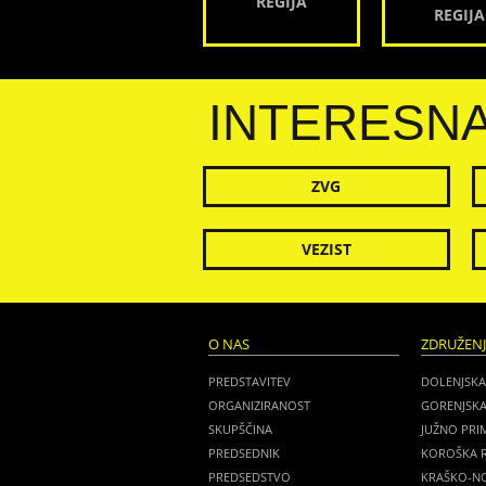
REGIJA
REGIJA
INTERESN
ZVG
VEZIST
O NAS
ZDRUŽEN
PREDSTAVITEV
DOLENJSKA
ORGANIZIRANOST
GORENJSKA
SKUPŠČINA
JUŽNO PRI
PREDSEDNIK
KOROŠKA R
PREDSEDSTVO
KRAŠKO-NO