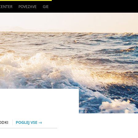
 CENTER
POVEZAVE
GIE
ODKI
POGLEJ VSE →