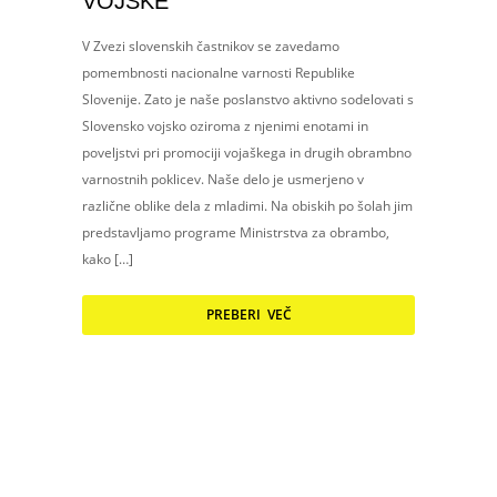
VOJSKE
V Zvezi slovenskih častnikov se zavedamo
pomembnosti nacionalne varnosti Republike
Slovenije. Zato je naše poslanstvo aktivno sodelovati s
Slovensko vojsko oziroma z njenimi enotami in
poveljstvi pri promociji vojaškega in drugih obrambno
varnostnih poklicev. Naše delo je usmerjeno v
različne oblike dela z mladimi. Na obiskih po šolah jim
predstavljamo programe Ministrstva za obrambo,
kako […]
PREBERI VEČ