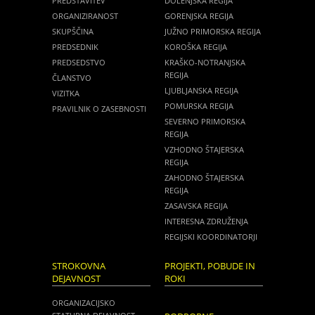
PREDSTAVITEV
DOLENJSKA REGIJA
ORGANIZIRANOST
GORENJSKA REGIJA
SKUPŠČINA
JUŽNO PRIMORSKA REGIJA
PREDSEDNIK
KOROŠKA REGIJA
PREDSEDSTVO
KRAŠKO-NOTRANJSKA
REGIJA
ČLANSTVO
LJUBLJANSKA REGIJA
VIZITKA
POMURSKA REGIJA
PRAVILNIK O ZASEBNOSTI
SEVERNO PRIMORSKA
REGIJA
VZHODNO ŠTAJERSKA
REGIJA
ZAHODNO ŠTAJERSKA
REGIJA
ZASAVSKA REGIJA
INTERESNA ZDRUŽENJA
REGIJSKI KOORDINATORJI
STROKOVNA
PROJEKTI, POBUDE IN
DEJAVNOST
ROKI
ORGANIZACIJSKO