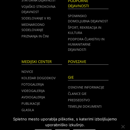
STATURNA DEJAVNOST
PODPORNE
DEJAVNOSTI
VOJAŠKO STROKOVNA
DEJAVNOST
SPOMINSKO
SODELOVANJE V RS
DOMOLJUBNA DEJAVNOST
MEDNARODNO
ŠPORT, REKREACIJA IN
SODELOVANJE
KULTURA
PRIZNANJA IN ČINI
PODPORA ČLANSTVU IN
HUMANITARNE
DEJAVNOSTI
MEDIJSKI CENTER
POVEZAVE
NOVICE
GIE
KOLEDAR DOGODKOV
FOTOGALERIJA
OSNOVNE INFORMACIJE
VIDEOGALERIJA
ČLANICE GIE
AVDIOGALERIJA
PREDSEDSTVO
PUBLIKACIJE
TEMELJNI DOKUMENTI
GLASILA
NOVICE
MEDIJI O NAS
Spletno mesto uporablja piškotke, s katerimi izboljšujemo
ZASEDANJA
uporabniško izkušnjo.