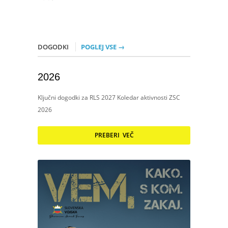
DOGODKI
POGLEJ VSE →
2026
Ključni dogodki za RLS 2027 Koledar aktivnosti ZSC
2026
PREBERI VEČ