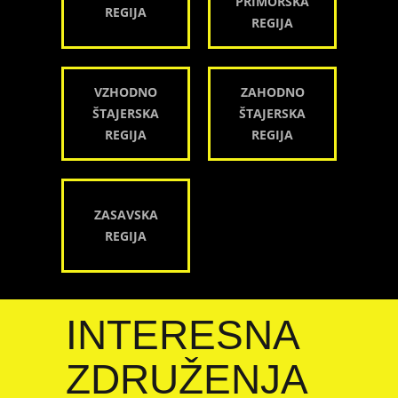
PRIMORSKA
REGIJA
REGIJA
VZHODNO
ZAHODNO
ŠTAJERSKA
ŠTAJERSKA
REGIJA
REGIJA
ZASAVSKA
REGIJA
INTERESNA
ZDRUŽENJA