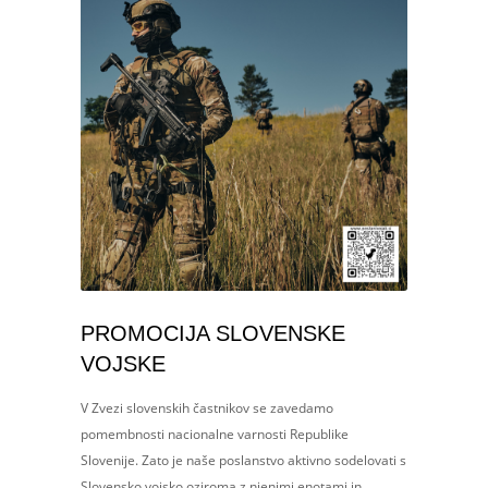
PROMOCIJA SLOVENSKE
VOJSKE
V Zvezi slovenskih častnikov se zavedamo
pomembnosti nacionalne varnosti Republike
Slovenije. Zato je naše poslanstvo aktivno sodelovati s
Slovensko vojsko oziroma z njenimi enotami in