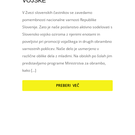
VOJSKE
V Zvezi slovenskih častnikov se zavedamo
pomembnosti nacionalne varnosti Republike
Slovenije. Zato je naše poslanstvo aktivno sodelovati s
Slovensko vojsko oziroma z njenimi enotami in
poveljstvi pri promociji vojaškega in drugih obrambno
varnostnih poklicev. Naše delo je usmerjeno v
različne oblike dela z mladimi. Na obiskih po šolah jim
predstavljamo programe Ministrstva za obrambo,
kako […]
PREBERI VEČ