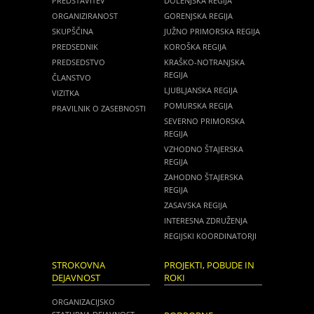
PREDSTAVITEV
DOLENJSKA REGIJA
ORGANIZIRANOST
GORENJSKA REGIJA
SKUPŠČINA
JUŽNO PRIMORSKA REGIJA
PREDSEDNIK
KOROŠKA REGIJA
PREDSEDSTVO
KRAŠKO-NOTRANJSKA
REGIJA
ČLANSTVO
LJUBLJANSKA REGIJA
VIZITKA
POMURSKA REGIJA
PRAVILNIK O ZASEBNOSTI
SEVERNO PRIMORSKA
REGIJA
VZHODNO ŠTAJERSKA
REGIJA
ZAHODNO ŠTAJERSKA
REGIJA
ZASAVSKA REGIJA
INTERESNA ZDRUŽENJA
REGIJSKI KOORDINATORJI
STROKOVNA
PROJEKTI, POBUDE IN
DEJAVNOST
ROKI
ORGANIZACIJSKO