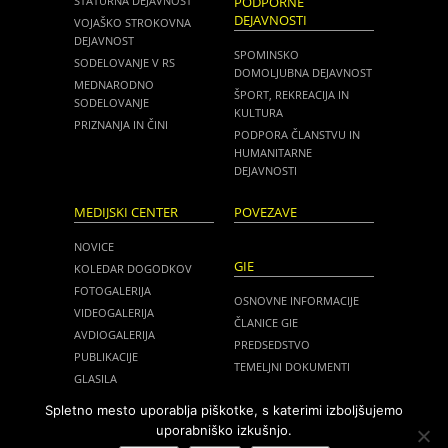
STATURNA DEJAVNOST
PODPORNE
DEJAVNOSTI
VOJAŠKO STROKOVNA
DEJAVNOST
SPOMINSKO
SODELOVANJE V RS
DOMOLJUBNA DEJAVNOST
MEDNARODNO
ŠPORT, REKREACIJA IN
SODELOVANJE
KULTURA
PRIZNANJA IN ČINI
PODPORA ČLANSTVU IN
HUMANITARNE
DEJAVNOSTI
MEDIJSKI CENTER
POVEZAVE
NOVICE
GIE
KOLEDAR DOGODKOV
FOTOGALERIJA
OSNOVNE INFORMACIJE
VIDEOGALERIJA
ČLANICE GIE
AVDIOGALERIJA
PREDSEDSTVO
PUBLIKACIJE
TEMELJNI DOKUMENTI
GLASILA
NOVICE
MEDIJI O NAS
Spletno mesto uporablja piškotke, s katerimi izboljšujemo
ZASEDANJA
uporabniško izkušnjo.