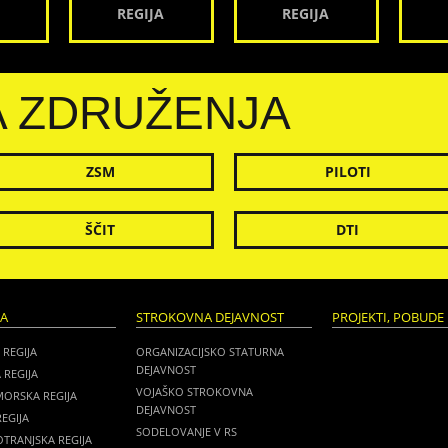
REGIJA
REGIJA
A ZDRUŽENJA
ZSM
PILOTI
ŠČIT
DTI
JA
STROKOVNA DEJAVNOST
PROJEKTI, POBUDE 
 REGIJA
ORGANIZACIJSKO STATURNA
DEJAVNOST
 REGIJA
VOJAŠKO STROKOVNA
MORSKA REGIJA
DEJAVNOST
EGIJA
SODELOVANJE V RS
TRANJSKA REGIJA