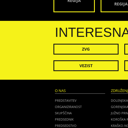
REGIJA
REGIJA
INTERESN
ZVG
VEZIST
O NAS
ZDRUŽEN
PREDSTAVITEV
DOLENJSKA
ORGANIZIRANOST
GORENJSKA
SKUPŠČINA
JUŽNO PRI
PREDSEDNIK
KOROŠKA R
PREDSEDSTVO
KRAŠKO-NO