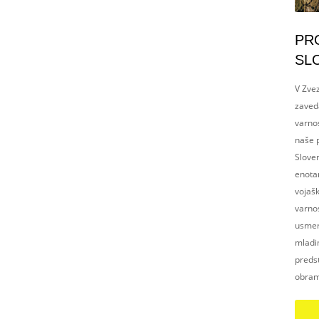
PR
SL
V Zvez
zaved
varnos
naše p
Slove
enotam
vojaš
varnos
usmerj
mladim
preds
obram