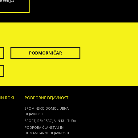
REGIJA
PODMORNIČAR
IN ROKI
PODPORNE DEJAVNOSTI
SPOMINSKO DOMOLJUBNA
DEJAVNOST
ŠPORT, REKREACIJA IN KULTURA
PODPORA ČLANSTVU IN
HUMANITARNE DEJAVNOSTI