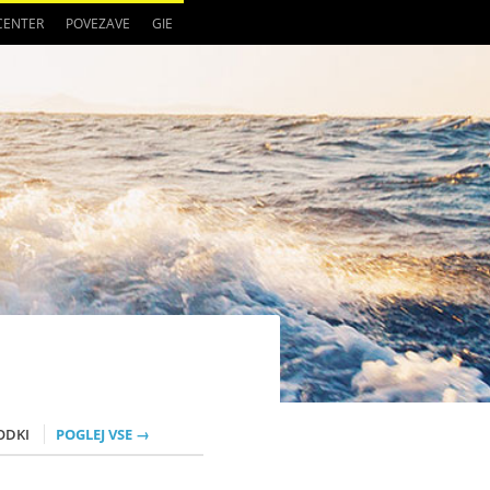
 CENTER
POVEZAVE
GIE
ODKI
POGLEJ VSE →