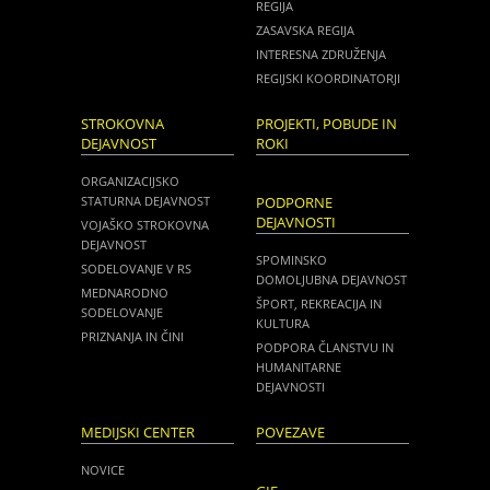
REGIJA
ZASAVSKA REGIJA
INTERESNA ZDRUŽENJA
REGIJSKI KOORDINATORJI
STROKOVNA
PROJEKTI, POBUDE IN
DEJAVNOST
ROKI
ORGANIZACIJSKO
STATURNA DEJAVNOST
PODPORNE
DEJAVNOSTI
VOJAŠKO STROKOVNA
DEJAVNOST
SPOMINSKO
SODELOVANJE V RS
DOMOLJUBNA DEJAVNOST
MEDNARODNO
ŠPORT, REKREACIJA IN
SODELOVANJE
KULTURA
PRIZNANJA IN ČINI
PODPORA ČLANSTVU IN
HUMANITARNE
DEJAVNOSTI
MEDIJSKI CENTER
POVEZAVE
NOVICE