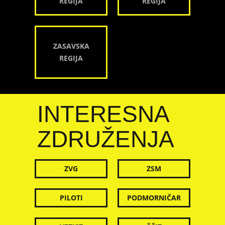
REGIJA
REGIJA
ZASAVSKA
REGIJA
INTERESNA
ZDRUŽENJA
ZVG
ZSM
PILOTI
PODMORNIČAR