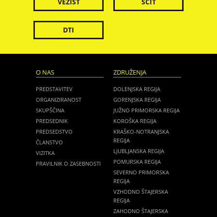
VEZIST
ŠČIT
DTI
O NAS
ZDRUŽENJA
PREDSTAVITEV
DOLENJSKA REGIJA
ORGANIZIRANOST
GORENJSKA REGIJA
SKUPŠČINA
JUŽNO PRIMORSKA REGIJA
PREDSEDNIK
KOROŠKA REGIJA
PREDSEDSTVO
KRAŠKO-NOTRANJSKA
REGIJA
ČLANSTVO
LJUBLJANSKA REGIJA
VIZITKA
POMURSKA REGIJA
PRAVILNIK O ZASEBNOSTI
SEVERNO PRIMORSKA
REGIJA
VZHODNO ŠTAJERSKA
REGIJA
ZAHODNO ŠTAJERSKA