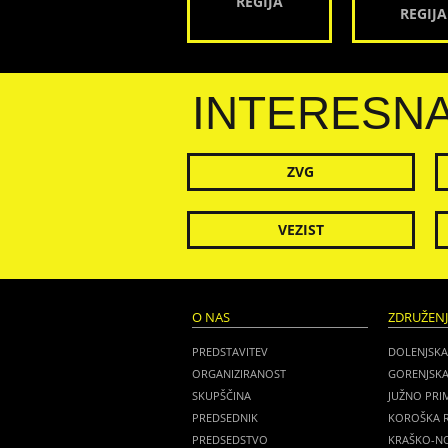
REGIJA
REGIJA
INTERESN
ZVG
VEZIST
O NAS
ZDRUŽEN
PREDSTAVITEV
DOLENJSKA
ORGANIZIRANOST
GORENJSKA
SKUPŠČINA
JUŽNO PRI
PREDSEDNIK
KOROŠKA R
PREDSEDSTVO
KRAŠKO-NO