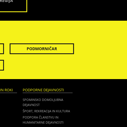
REGIJA
PODMORNIČAR
IN ROKI
PODPORNE DEJAVNOSTI
SPOMINSKO DOMOLJUBNA
DEJAVNOST
ŠPORT, REKREACIJA IN KULTURA
PODPORA ČLANSTVU IN
HUMANITARNE DEJAVNOSTI