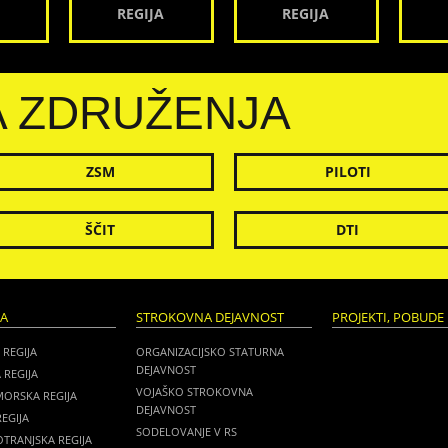
REGIJA
REGIJA
A ZDRUŽENJA
ZSM
PILOTI
ŠČIT
DTI
JA
STROKOVNA DEJAVNOST
PROJEKTI, POBUDE 
 REGIJA
ORGANIZACIJSKO STATURNA
DEJAVNOST
 REGIJA
VOJAŠKO STROKOVNA
MORSKA REGIJA
DEJAVNOST
EGIJA
SODELOVANJE V RS
TRANJSKA REGIJA