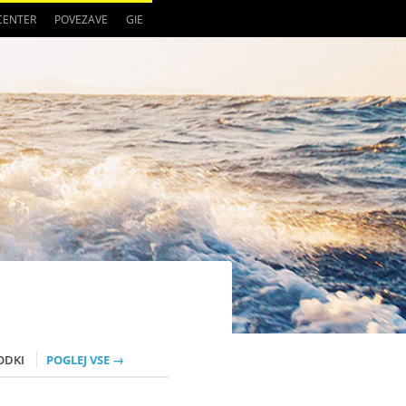
 CENTER
POVEZAVE
GIE
ODKI
POGLEJ VSE →