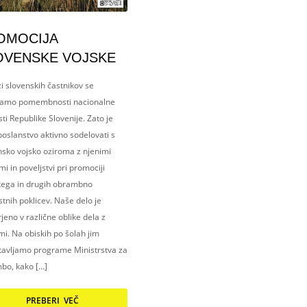
OMOCIJA
OVENSKE VOJSKE
i slovenskih častnikov se
amo pomembnosti nacionalne
ti Republike Slovenije. Zato je
oslanstvo aktivno sodelovati s
nsko vojsko oziroma z njenimi
i in poveljstvi pri promociji
kega in drugih obrambno
tnih poklicev. Naše delo je
eno v različne oblike dela z
i. Na obiskih po šolah jim
tavljamo programe Ministrstva za
bo, kako […]
PREBERI VEČ