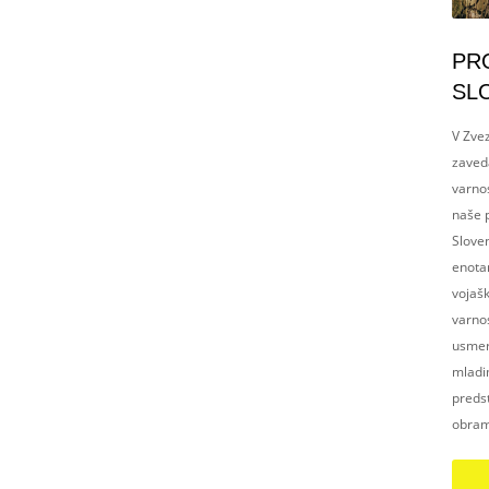
PR
SL
V Zvez
zaved
varnos
naše p
Slove
enotam
vojaš
varnos
usmerj
mladim
preds
obram