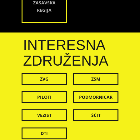
ZASAVSKA
REGIJA
INTERESNA
ZDRUŽENJA
ZVG
ZSM
PILOTI
PODMORNIČAR
VEZIST
ŠČIT
DTI