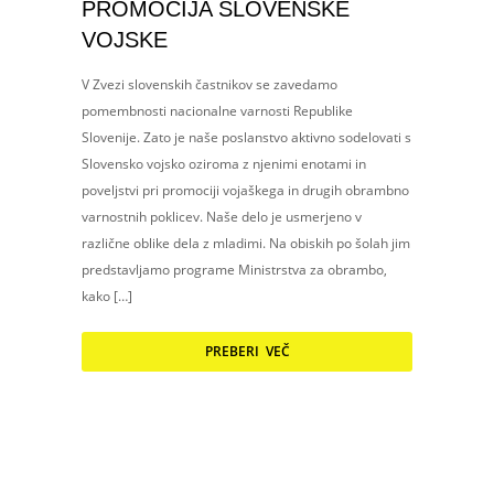
PROMOCIJA SLOVENSKE
VOJSKE
V Zvezi slovenskih častnikov se zavedamo
pomembnosti nacionalne varnosti Republike
Slovenije. Zato je naše poslanstvo aktivno sodelovati s
Slovensko vojsko oziroma z njenimi enotami in
poveljstvi pri promociji vojaškega in drugih obrambno
varnostnih poklicev. Naše delo je usmerjeno v
različne oblike dela z mladimi. Na obiskih po šolah jim
predstavljamo programe Ministrstva za obrambo,
kako […]
PREBERI VEČ