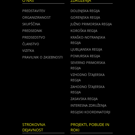
O NAS
ZDRUŽENJA
PREDSTAVITEV
DOLENJSKA REGIJA
ORGANIZIRANOST
GORENJSKA REGIJA
SKUPŠČINA
JUŽNO PRIMORSKA REGIJA
PREDSEDNIK
KOROŠKA REGIJA
PREDSEDSTVO
KRAŠKO-NOTRANJSKA
REGIJA
ČLANSTVO
LJUBLJANSKA REGIJA
VIZITKA
POMURSKA REGIJA
PRAVILNIK O ZASEBNOSTI
SEVERNO PRIMORSKA
REGIJA
VZHODNO ŠTAJERSKA
REGIJA
ZAHODNO ŠTAJERSKA
REGIJA
ZASAVSKA REGIJA
INTERESNA ZDRUŽENJA
REGIJSKI KOORDINATORJI
STROKOVNA
PROJEKTI, POBUDE IN
DEJAVNOST
ROKI