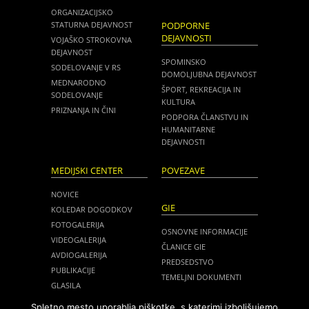
ORGANIZACIJSKO
STATURNA DEJAVNOST
PODPORNE
DEJAVNOSTI
VOJAŠKO STROKOVNA
DEJAVNOST
SPOMINSKO
SODELOVANJE V RS
DOMOLJUBNA DEJAVNOST
MEDNARODNO
ŠPORT, REKREACIJA IN
SODELOVANJE
KULTURA
PRIZNANJA IN ČINI
PODPORA ČLANSTVU IN
HUMANITARNE
DEJAVNOSTI
MEDIJSKI CENTER
POVEZAVE
NOVICE
GIE
KOLEDAR DOGODKOV
FOTOGALERIJA
OSNOVNE INFORMACIJE
VIDEOGALERIJA
ČLANICE GIE
AVDIOGALERIJA
PREDSEDSTVO
PUBLIKACIJE
TEMELJNI DOKUMENTI
GLASILA
NOVICE
MEDIJI O NAS
Spletno mesto uporablja piškotke, s katerimi izboljšujemo
ZASEDANJA