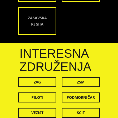
ZASAVSKA
REGIJA
INTERESNA
ZDRUŽENJA
ZVG
ZSM
PILOTI
PODMORNIČAR
VEZIST
ŠČIT