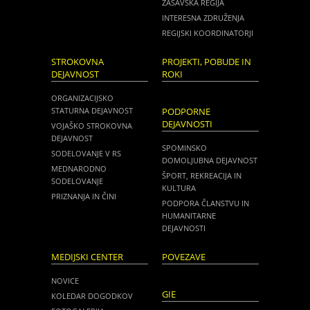
ZASAVSKA REGIJA
INTERESNA ZDRUŽENJA
REGIJSKI KOORDINATORJI
STROKOVNA
PROJEKTI, POBUDE IN
DEJAVNOST
ROKI
ORGANIZACIJSKO
STATURNA DEJAVNOST
PODPORNE
DEJAVNOSTI
VOJAŠKO STROKOVNA
DEJAVNOST
SPOMINSKO
SODELOVANJE V RS
DOMOLJUBNA DEJAVNOST
MEDNARODNO
ŠPORT, REKREACIJA IN
SODELOVANJE
KULTURA
PRIZNANJA IN ČINI
PODPORA ČLANSTVU IN
HUMANITARNE
DEJAVNOSTI
MEDIJSKI CENTER
POVEZAVE
NOVICE
GIE
KOLEDAR DOGODKOV