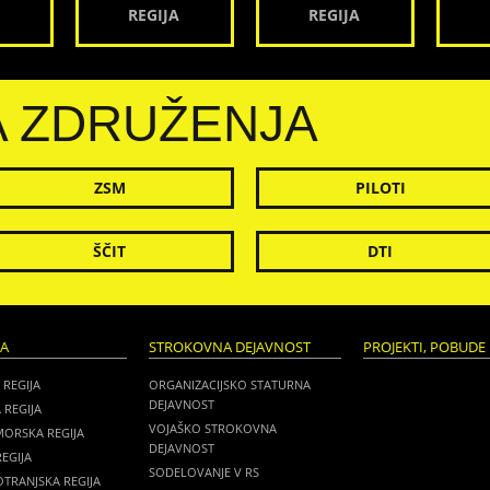
REGIJA
REGIJA
A ZDRUŽENJA
ZSM
PILOTI
ŠČIT
DTI
JA
STROKOVNA DEJAVNOST
PROJEKTI, POBUDE 
 REGIJA
ORGANIZACIJSKO STATURNA
DEJAVNOST
 REGIJA
VOJAŠKO STROKOVNA
MORSKA REGIJA
DEJAVNOST
EGIJA
SODELOVANJE V RS
TRANJSKA REGIJA