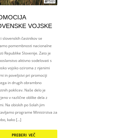
OMOCIJA
OVENSKE VOJSKE
i slovenskih častnikov se
amo pomembnosti nacionalne
ti Republike Slovenije. Zato je
oslanstvo aktivno sodelovati s
nsko vojsko oziroma z njenimi
i in poveljstvi pri promociji
kega in drugih obrambno
tnih poklicev. Naše delo je
eno v različne oblike dela z
i. Na obiskih po šolah jim
tavljamo programe Ministrstva za
bo, kako […]
PREBERI VEČ