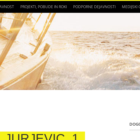
JAVNOST
PROJEKTI, POBUDE IN ROKI
PODPORNE DEJAVNOSTI
MEDIJSKI
DOG
_JURJEVIC_1