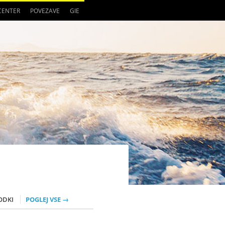
 CENTER
POVEZAVE
GIE
ODKI
POGLEJ VSE →