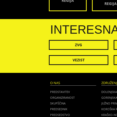
REGIJA
REGIJA
INTERESN
ZVG
VEZIST
O NAS
ZDRUŽEN
PREDSTAVITEV
DOLENJSKA
ORGANIZIRANOST
GORENJSKA
SKUPŠČINA
JUŽNO PRI
PREDSEDNIK
KOROŠKA R
PREDSEDSTVO
KRAŠKO-NO