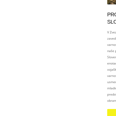
PR
SL
V Zvez
zaved
varnos
naše p
Slove
enotam
vojaš
varnos
usmerj
mladim
preds
obram