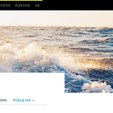
 CENTER
POVEZAVE
GIE
ODKI
POGLEJ VSE →