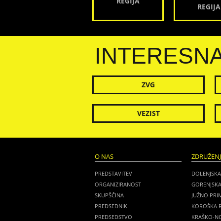
REGIJA
REGIJA
INTERESN
ZVG
VEZIST
O NAS
ZDRUŽEN
PREDSTAVITEV
DOLENJSKA
ORGANIZIRANOST
GORENJSKA
SKUPŠČINA
JUŽNO PRI
PREDSEDNIK
KOROŠKA R
PREDSEDSTVO
KRAŠKO-NO