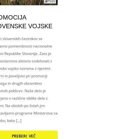
OMOCIJA
OVENSKE VOJSKE
i slovenskih častnikov se
amo pomembnosti nacionalne
ti Republike Slovenije. Zato je
oslanstvo aktivno sodelovati s
nsko vojsko oziroma z njenimi
i in poveljstvi pri promociji
kega in drugih obrambno
tnih poklicev. Naše delo je
eno v različne oblike dela z
i. Na obiskih po šolah jim
tavljamo programe Ministrstva za
bo, kako […]
PREBERI VEČ