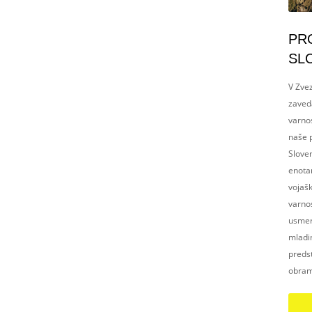
PR
SL
V Zvez
zaved
varnos
naše p
Slove
enotam
vojaš
varnos
usmerj
mladim
preds
obram