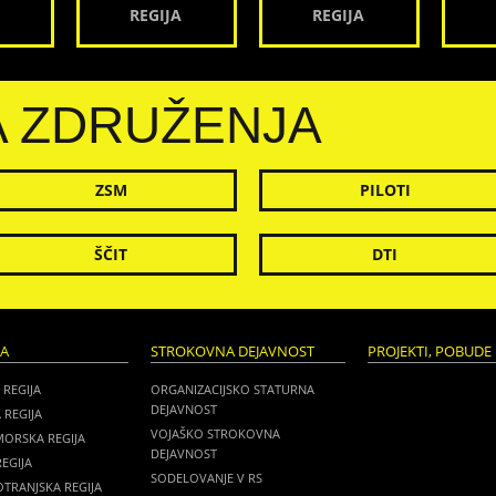
REGIJA
REGIJA
A ZDRUŽENJA
ZSM
PILOTI
ŠČIT
DTI
JA
STROKOVNA DEJAVNOST
PROJEKTI, POBUDE 
 REGIJA
ORGANIZACIJSKO STATURNA
DEJAVNOST
 REGIJA
VOJAŠKO STROKOVNA
MORSKA REGIJA
DEJAVNOST
EGIJA
SODELOVANJE V RS
TRANJSKA REGIJA