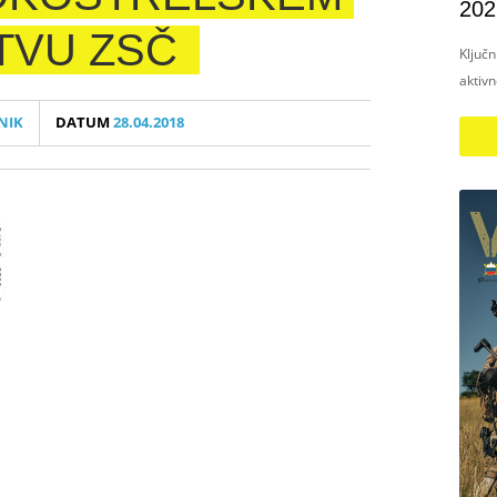
202
TVU ZSČ
Ključ
aktiv
NIK
DATUM
28.04.2018