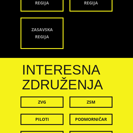
REGIJA
REGIJA
ZASAVSKA
REGIJA
INTERESNA
ZDRUŽENJA
ZVG
ZSM
PILOTI
PODMORNIČAR