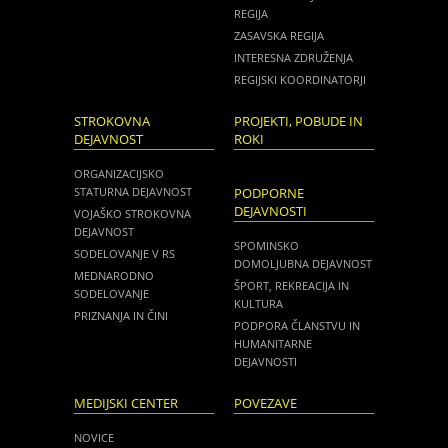
REGIJA
ZASAVSKA REGIJA
INTERESNA ZDRUŽENJA
REGIJSKI KOORDINATORJI
STROKOVNA
PROJEKTI, POBUDE IN
DEJAVNOST
ROKI
ORGANIZACIJSKO
STATURNA DEJAVNOST
PODPORNE
DEJAVNOSTI
VOJAŠKO STROKOVNA
DEJAVNOST
SPOMINSKO
SODELOVANJE V RS
DOMOLJUBNA DEJAVNOST
MEDNARODNO
ŠPORT, REKREACIJA IN
SODELOVANJE
KULTURA
PRIZNANJA IN ČINI
PODPORA ČLANSTVU IN
HUMANITARNE
DEJAVNOSTI
MEDIJSKI CENTER
POVEZAVE
NOVICE