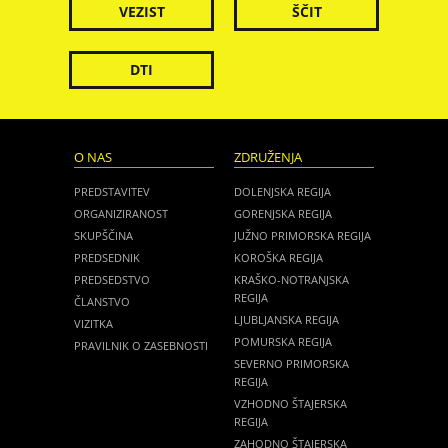
VEZIST
ŠČIT
DTI
O NAS
ZDRUŽENJA
PREDSTAVITEV
DOLENJSKA REGIJA
ORGANIZIRANOST
GORENJSKA REGIJA
SKUPŠČINA
JUŽNO PRIMORSKA REGIJA
PREDSEDNIK
KOROŠKA REGIJA
PREDSEDSTVO
KRAŠKO-NOTRANJSKA
REGIJA
ČLANSTVO
LJUBLJANSKA REGIJA
VIZITKA
POMURSKA REGIJA
PRAVILNIK O ZASEBNOSTI
SEVERNO PRIMORSKA
REGIJA
VZHODNO ŠTAJERSKA
REGIJA
ZAHODNO ŠTAJERSKA