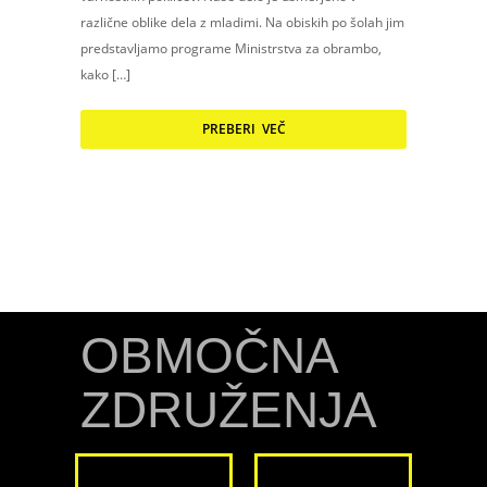
različne oblike dela z mladimi. Na obiskih po šolah jim
predstavljamo programe Ministrstva za obrambo,
kako […]
PREBERI VEČ
OBMOČNA
ZDRUŽENJA