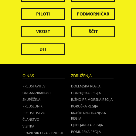
PILOTI
PODMORNIČAR
VEZIST
ŠČIT
DTI
O NAS
ZDRUŽENJA
PREDSTAVITEV
DOLENJSKA REGIJA
ORGANIZIRANOST
GORENJSKA REGIJA
SKUPŠČINA
JUŽNO PRIMORSKA REGIJA
PREDSEDNIK
KOROŠKA REGIJA
PREDSEDSTVO
KRAŠKO-NOTRANJSKA
REGIJA
ČLANSTVO
LJUBLJANSKA REGIJA
VIZITKA
POMURSKA REGIJA
PRAVILNIK O ZASEBNOSTI