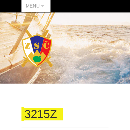
MENU
3215Z