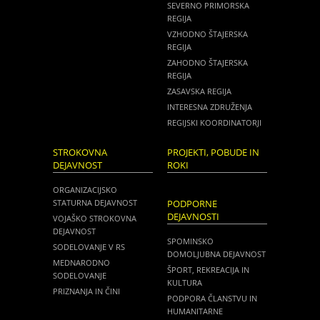
SEVERNO PRIMORSKA
REGIJA
VZHODNO ŠTAJERSKA
REGIJA
ZAHODNO ŠTAJERSKA
REGIJA
ZASAVSKA REGIJA
INTERESNA ZDRUŽENJA
REGIJSKI KOORDINATORJI
STROKOVNA
PROJEKTI, POBUDE IN
DEJAVNOST
ROKI
ORGANIZACIJSKO
STATURNA DEJAVNOST
PODPORNE
DEJAVNOSTI
VOJAŠKO STROKOVNA
DEJAVNOST
SPOMINSKO
SODELOVANJE V RS
DOMOLJUBNA DEJAVNOST
MEDNARODNO
ŠPORT, REKREACIJA IN
SODELOVANJE
KULTURA
PRIZNANJA IN ČINI
PODPORA ČLANSTVU IN
HUMANITARNE