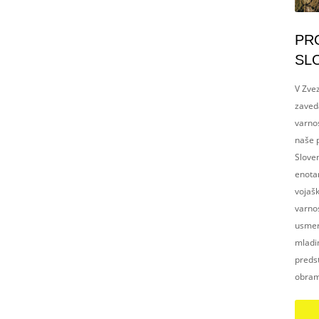
PR
SL
V Zvez
zaved
varnos
naše p
Slove
enotam
vojaš
varnos
usmerj
mladim
preds
obram