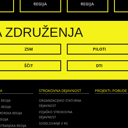
REGIJA
REGIJA
A ZDRUŽENJA
ZSM
PILOTI
ŠČIT
DTI
JA
STROKOVNA DEJAVNOST
PROJEKTI, POBUDE 
 REGIJA
ORGANIZACIJSKO STATURNA
DEJAVNOST
 REGIJA
VOJAŠKO STROKOVNA
MORSKA REGIJA
DEJAVNOST
EGIJA
SODELOVANJE V RS
TRANJSKA REGIJA