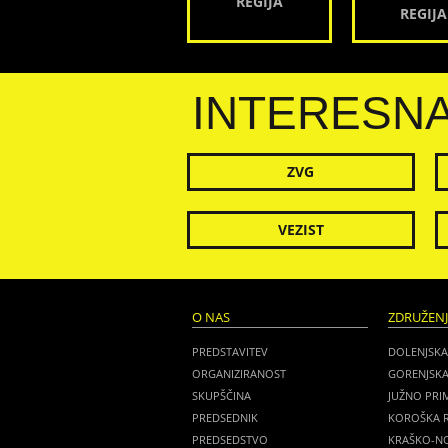
REGIJA
REGIJA
INTERESN
ZVG
VEZIST
O NAS
ZDRUŽEN
PREDSTAVITEV
DOLENJSKA
ORGANIZIRANOST
GORENJSKA
SKUPŠČINA
JUŽNO PRI
PREDSEDNIK
KOROŠKA R
PREDSEDSTVO
KRAŠKO-NO