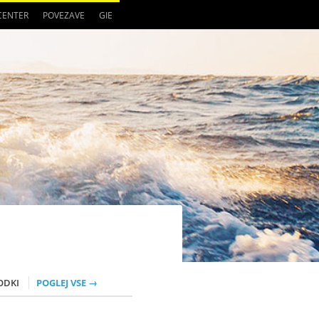
 CENTER
POVEZAVE
GIE
ODKI
POGLEJ VSE →