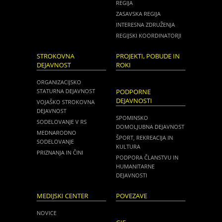
REGIJA
ZASAVSKA REGIJA
INTERESNA ZDRUŽENJA
REGIJSKI KOORDINATORJI
STROKOVNA
PROJEKTI, POBUDE IN
DEJAVNOST
ROKI
ORGANIZACIJSKO
STATURNA DEJAVNOST
PODPORNE
DEJAVNOSTI
VOJAŠKO STROKOVNA
DEJAVNOST
SPOMINSKO
SODELOVANJE V RS
DOMOLJUBNA DEJAVNOST
MEDNARODNO
ŠPORT, REKREACIJA IN
SODELOVANJE
KULTURA
PRIZNANJA IN ČINI
PODPORA ČLANSTVU IN
HUMANITARNE
DEJAVNOSTI
MEDIJSKI CENTER
POVEZAVE
NOVICE