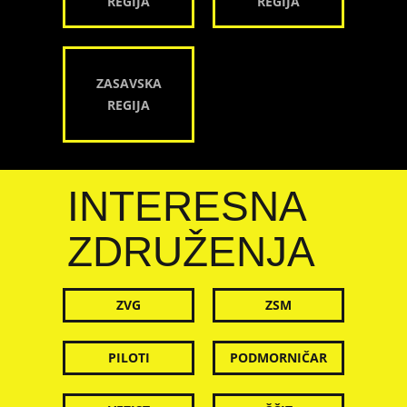
REGIJA
REGIJA
ZASAVSKA
REGIJA
INTERESNA
ZDRUŽENJA
ZVG
ZSM
PILOTI
PODMORNIČAR