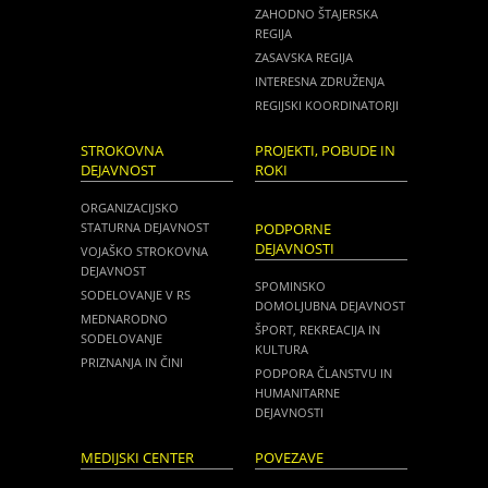
ZAHODNO ŠTAJERSKA
REGIJA
ZASAVSKA REGIJA
INTERESNA ZDRUŽENJA
REGIJSKI KOORDINATORJI
STROKOVNA
PROJEKTI, POBUDE IN
DEJAVNOST
ROKI
ORGANIZACIJSKO
STATURNA DEJAVNOST
PODPORNE
DEJAVNOSTI
VOJAŠKO STROKOVNA
DEJAVNOST
SPOMINSKO
SODELOVANJE V RS
DOMOLJUBNA DEJAVNOST
MEDNARODNO
ŠPORT, REKREACIJA IN
SODELOVANJE
KULTURA
PRIZNANJA IN ČINI
PODPORA ČLANSTVU IN
HUMANITARNE
DEJAVNOSTI
MEDIJSKI CENTER
POVEZAVE