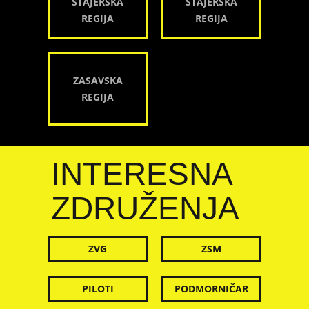
ŠTAJERSKA
ŠTAJERSKA
REGIJA
REGIJA
ZASAVSKA
REGIJA
INTERESNA
ZDRUŽENJA
ZVG
ZSM
PILOTI
PODMORNIČAR