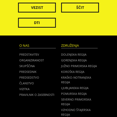
VEZIST
ŠČIT
DTI
O NAS
ZDRUŽENJA
PREDSTAVITEV
DOLENJSKA REGIJA
ORGANIZIRANOST
GORENJSKA REGIJA
SKUPŠČINA
JUŽNO PRIMORSKA REGIJA
PREDSEDNIK
KOROŠKA REGIJA
PREDSEDSTVO
KRAŠKO-NOTRANJSKA
REGIJA
ČLANSTVO
LJUBLJANSKA REGIJA
VIZITKA
POMURSKA REGIJA
PRAVILNIK O ZASEBNOSTI
SEVERNO PRIMORSKA
REGIJA
VZHODNO ŠTAJERSKA
REGIJA