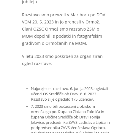
jubileju.
Razstavo smo prevzeli v Mariboru po DOV
VGM 20. 5. 2023 in jo prenesli v Ormož.
Člani OZSČ Ormož smo razstavo ZSM o
MOM dopolnili s podatki in fotografskim
gradivom o Ormožanih na MOM.
V letu 2023 smo poskrbeli za organiziran
ogled razstave:
Najprej so si razstavo, 6. junija 2023, ogledali
učenci OŠ Središče ob Dravi 6. 6. 2023.
Razstavo si je ogledalo 175 učencev.
7. 2023 smo bili počaščeni z obiskom
ormoškega podžupana Zlatana Fafoliča in
župana Občine Središče ob Dravi Tonija
Jelovice, predsednika ZVVS Ladislava Lipiča in
podpredsednika ZVVS Venčeslava Ogrinca,