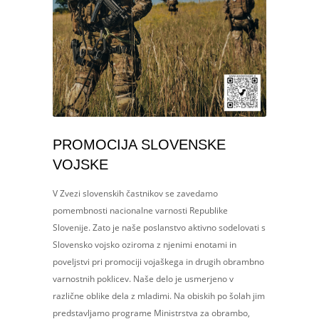
PROMOCIJA SLOVENSKE
VOJSKE
V Zvezi slovenskih častnikov se zavedamo
pomembnosti nacionalne varnosti Republike
Slovenije. Zato je naše poslanstvo aktivno sodelovati s
Slovensko vojsko oziroma z njenimi enotami in
poveljstvi pri promociji vojaškega in drugih obrambno
varnostnih poklicev. Naše delo je usmerjeno v
različne oblike dela z mladimi. Na obiskih po šolah jim
predstavljamo programe Ministrstva za obrambo,