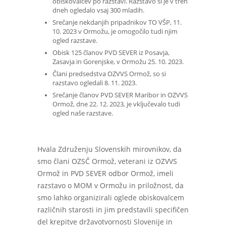
obiskovalcev po razstavi. Razstavo si je v treh
dneh ogledalo vsaj 300 mladih.
Srečanje nekdanjih pripadnikov TO VŠP, 11.
10. 2023 v Ormožu, je omogočilo tudi njim
ogled razstave.
Obisk 125 članov PVD SEVER iz Posavja,
Zasavja in Gorenjske, v Ormožu 25. 10. 2023.
Člani predsedstva OZVVS Ormož, so si
razstavo ogledali 8. 11. 2023.
Srečanje članov PVD SEVER Maribor in OZVVS
Ormož, dne 22. 12. 2023, je vključevalo tudi
ogled naše razstave.
Hvala Združenju Slovenskih mirovnikov, da
smo člani OZSČ Ormož, veterani iz OZVVS
Ormož in PVD SEVER odbor Ormož, imeli
razstavo o MOM v Ormožu in priložnost, da
smo lahko organizirali oglede obiskovalcem
različnih starosti in jim predstavili specifičen
del krepitve državotvornosti Slovenije in