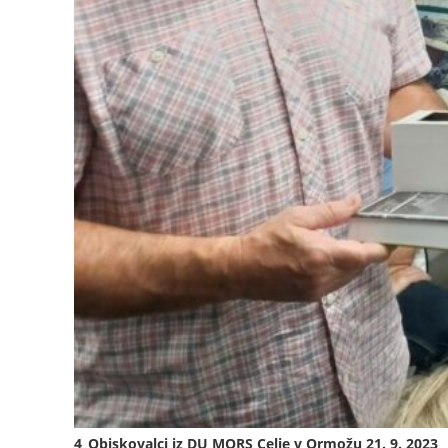
4_Obiskovalci iz DU MORS Celje v Ormožu 21. 9. 2023