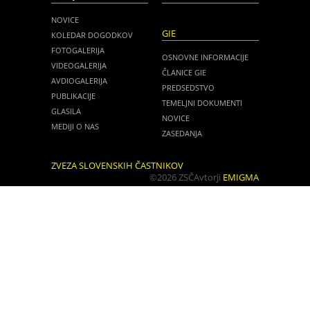
NOVICE
GIE
KOLEDAR DOGODKOV
FOTOGALERIJA
OSNOVNE INFORMACIJE
VIDEOGALERIJA
ČLANICE GIE
AVDIOGALERIJA
PREDSEDSTVO
PUBLIKACIJE
TEMELJNI DOKUMENTI
GLASILA
NOVICE
MEDIJI O NAS
ZASEDANJA
ZVEZA SLOVENSKIH ČASTNIKOV
©2026 ZSČ
Avtorji
EMIGMA