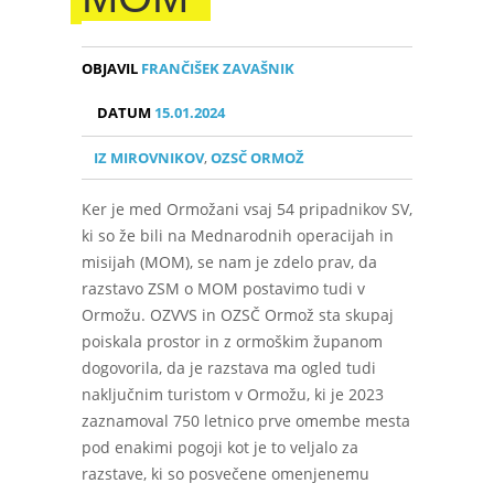
OBJAVIL
FRANČIŠEK ZAVAŠNIK
DATUM
15.01.2024
IZ MIROVNIKOV
,
OZSČ ORMOŽ
Ker je med Ormožani vsaj 54 pripadnikov SV,
ki so že bili na Mednarodnih operacijah in
misijah (MOM), se nam je zdelo prav, da
razstavo ZSM o MOM postavimo tudi v
Ormožu. OZVVS in OZSČ Ormož sta skupaj
poiskala prostor in z ormoškim županom
dogovorila, da je razstava ma ogled tudi
naključnim turistom v Ormožu, ki je 2023
zaznamoval 750 letnico prve omembe mesta
pod enakimi pogoji kot je to veljalo za
razstave, ki so posvečene omenjenemu