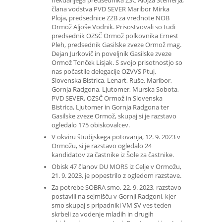
nekdanjega predsednika ZSČ Alojza Šteinerja,
člana vodstva PVD SEVER Maribor Mirka
Ploja, predsednice ZZB za vrednote NOB
Ormož Aljoše Vodnik. Prisostvovali so tudi
predsednik OZSČ Ormož polkovnika Ernest
Pleh, predsednik Gasilske zveze Ormož mag.
Dejan Jurkovič in poveljnik Gasilske zveze
Ormož Tonček Lisjak. S svojo prisotnostjo so
nas počastile delegacije OZVVS Ptuj,
Slovenska Bistrica, Lenart, Ruše, Maribor,
Gornja Radgona, Ljutomer, Murska Sobota,
PVD SEVER, OZSČ Ormož in Slovenska
Bistrica, Ljutomer in Gornja Radgona ter
Gasilske zveze Ormož, skupaj si je razstavo
ogledalo 175 obiskovalcev.
V okviru študijskega potovanja, 12. 9. 2023 v
Ormožu, si je razstavo ogledalo 24
kandidatov za častnike iz Šole za častnike.
Obisk 47 članov DU MORS iz Celje v Ormožu,
21. 9. 2023, je popestrilo z ogledom razstave.
Za potrebe SOBRA smo, 22. 9. 2023, razstavo
postavili na sejmišču v Gornji Radgoni, kjer
smo skupaj s pripadniki VM SV ves teden
skrbeli za vodenje mladih in drugih