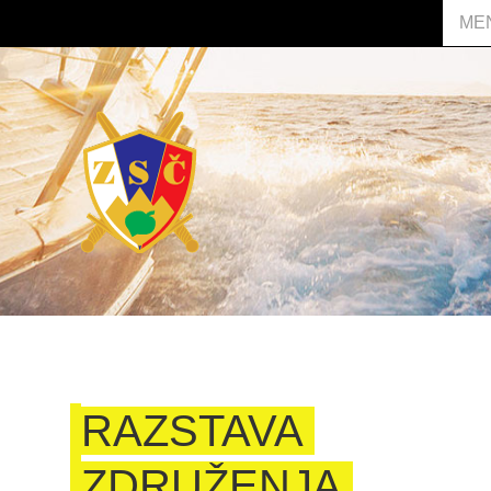
ME
RAZSTAVA
ZDRUŽENJA