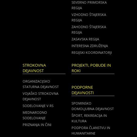
SEVERNO PRIMORSKA
REGIJA
VZHODNO ŠTAJERSKA
REGIJA
ZAHODNO ŠTAJERSKA
REGIJA
ZASAVSKA REGIJA
INTERESNA ZDRUŽENJA
REGIJSKI KOORDINATORJI
STROKOVNA
PROJEKTI, POBUDE IN
DEJAVNOST
ROKI
ORGANIZACIJSKO
STATURNA DEJAVNOST
PODPORNE
DEJAVNOSTI
VOJAŠKO STROKOVNA
DEJAVNOST
SPOMINSKO
SODELOVANJE V RS
DOMOLJUBNA DEJAVNOST
MEDNARODNO
ŠPORT, REKREACIJA IN
SODELOVANJE
KULTURA
PRIZNANJA IN ČINI
PODPORA ČLANSTVU IN
HUMANITARNE