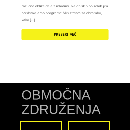
različne oblike dela z mladimi. Na obiskih po šolah jim
predstavljamo programe Ministrstva za obrambo,
kako […]
PREBERI VEČ
OBMOČNA
ZDRUŽENJA