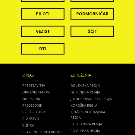
PILOTI
PODMORNIČAR
VEZIST
ŠČIT
DTI
O NAS
ZDRUŽENJA
PREDSTAVITEV
DOLENJSKA REGIJA
ORGANIZIRANOST
GORENJSKA REGIJA
SKUPŠČINA
JUŽNO PRIMORSKA REGIJA
PREDSEDNIK
KOROŠKA REGIJA
PREDSEDSTVO
KRAŠKO-NOTRANJSKA
REGIJA
ČLANSTVO
LJUBLJANSKA REGIJA
VIZITKA
POMURSKA REGIJA
PRAVILNIK O ZASEBNOSTI