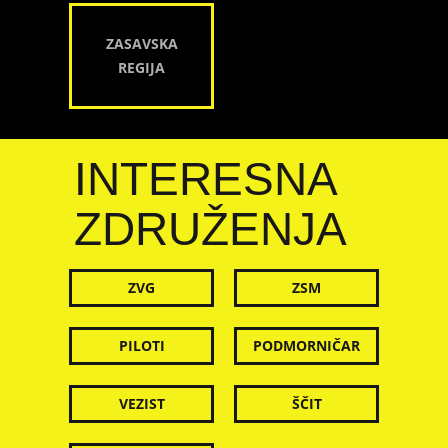
ZASAVSKA
REGIJA
INTERESNA
ZDRUŽENJA
ZVG
ZSM
PILOTI
PODMORNIČAR
VEZIST
ŠČIT