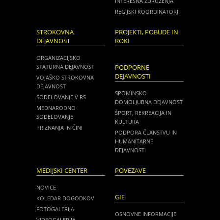
INTERESNA ZDRUŽENJA
REGIJSKI KOORDINATORJI
STROKOVNA
PROJEKTI, POBUDE IN
DEJAVNOST
ROKI
ORGANIZACIJSKO
STATURNA DEJAVNOST
PODPORNE
DEJAVNOSTI
VOJAŠKO STROKOVNA
DEJAVNOST
SPOMINSKO
SODELOVANJE V RS
DOMOLJUBNA DEJAVNOST
MEDNARODNO
ŠPORT, REKREACIJA IN
SODELOVANJE
KULTURA
PRIZNANJA IN ČINI
PODPORA ČLANSTVU IN
HUMANITARNE
DEJAVNOSTI
MEDIJSKI CENTER
POVEZAVE
NOVICE
GIE
KOLEDAR DOGODKOV
FOTOGALERIJA
OSNOVNE INFORMACIJE
VIDEOGALERIJA