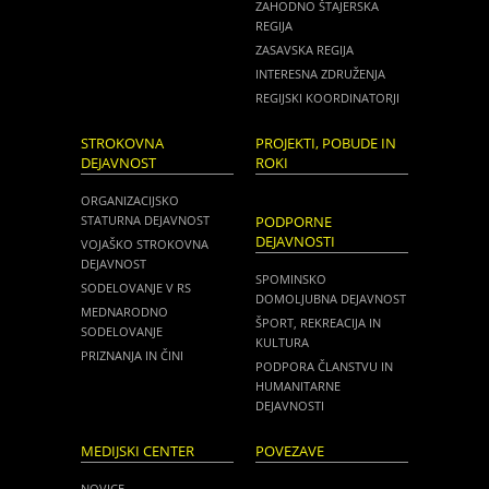
ZAHODNO ŠTAJERSKA
REGIJA
ZASAVSKA REGIJA
INTERESNA ZDRUŽENJA
REGIJSKI KOORDINATORJI
STROKOVNA
PROJEKTI, POBUDE IN
DEJAVNOST
ROKI
ORGANIZACIJSKO
STATURNA DEJAVNOST
PODPORNE
DEJAVNOSTI
VOJAŠKO STROKOVNA
DEJAVNOST
SPOMINSKO
SODELOVANJE V RS
DOMOLJUBNA DEJAVNOST
MEDNARODNO
ŠPORT, REKREACIJA IN
SODELOVANJE
KULTURA
PRIZNANJA IN ČINI
PODPORA ČLANSTVU IN
HUMANITARNE
DEJAVNOSTI
MEDIJSKI CENTER
POVEZAVE
NOVICE