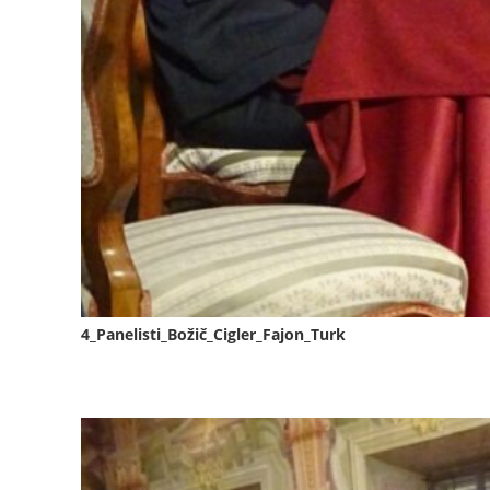
4_Panelisti_Božič_Cigler_Fajon_Turk