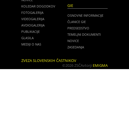
GIE
KOLEDAR DOGODKOV
FOTOGALERIJA
OSNOVNE INFORMACIJE
VIDEOGALERIJA
ČLANICE GIE
AVDIOGALERIJA
PREDSEDSTVO
PUBLIKACIJE
TEMELJNI DOKUMENTI
GLASILA
NOVICE
MEDIJI O NAS
ZASEDANJA
ZVEZA SLOVENSKIH ČASTNIKOV
©2026 ZSČ
Avtorji
EMIGMA