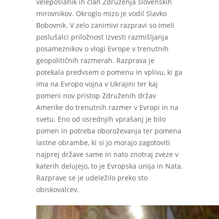
veleposlanik in član Združenja slovenskih
mirovnikov. Okroglo mizo je vodil Slavko
Bobovnik. V zelo zanimivi razpravi so imeli
poslušalci priložnost izvesti razmišljanja
posameznikov o vlogi Evrope v trenutnih
geopolitičnih razmerah. Razprava je
potekala predvsem o pomenu in vplivu, ki ga
ima na Evropo vojna v Ukrajini ter kaj
pomeni nov pristop Združenih držav
Amerike do trenutnih razmer v Evropi in na
svetu. Eno od osrednjih vprašanj je bilo
pomen in potreba oboroževanja ter pomena
lastne obrambe, ki si jo morajo zagotoviti
najprej države same in nato znotraj zveze v
katerih delujejo, to je Evropska unija in Nata.
Razprave se je udeležilo preko sto
obiskovalcev.