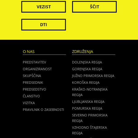
VEZIST
ŠČIT
DTI
O NAS
ZDRUŽENJA
PREDSTAVITEV
DOLENJSKA REGIJA
ORGANIZIRANOST
GORENJSKA REGIJA
SKUPŠČINA
JUŽNO PRIMORSKA REGIJA
PREDSEDNIK
KOROŠKA REGIJA
PREDSEDSTVO
KRAŠKO-NOTRANJSKA
REGIJA
ČLANSTVO
LJUBLJANSKA REGIJA
VIZITKA
POMURSKA REGIJA
PRAVILNIK O ZASEBNOSTI
SEVERNO PRIMORSKA
REGIJA
VZHODNO ŠTAJERSKA
REGIJA