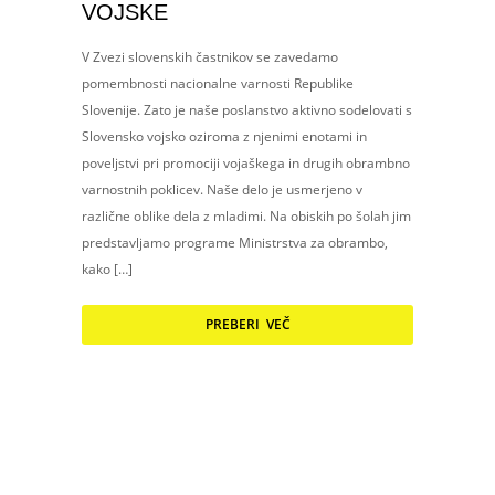
VOJSKE
V Zvezi slovenskih častnikov se zavedamo
pomembnosti nacionalne varnosti Republike
Slovenije. Zato je naše poslanstvo aktivno sodelovati s
Slovensko vojsko oziroma z njenimi enotami in
poveljstvi pri promociji vojaškega in drugih obrambno
varnostnih poklicev. Naše delo je usmerjeno v
različne oblike dela z mladimi. Na obiskih po šolah jim
predstavljamo programe Ministrstva za obrambo,
kako […]
PREBERI VEČ