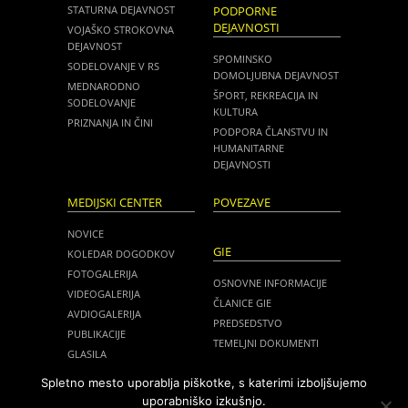
STATURNA DEJAVNOST
PODPORNE
DEJAVNOSTI
VOJAŠKO STROKOVNA
DEJAVNOST
SPOMINSKO
SODELOVANJE V RS
DOMOLJUBNA DEJAVNOST
MEDNARODNO
ŠPORT, REKREACIJA IN
SODELOVANJE
KULTURA
PRIZNANJA IN ČINI
PODPORA ČLANSTVU IN
HUMANITARNE
DEJAVNOSTI
MEDIJSKI CENTER
POVEZAVE
NOVICE
GIE
KOLEDAR DOGODKOV
FOTOGALERIJA
OSNOVNE INFORMACIJE
VIDEOGALERIJA
ČLANICE GIE
AVDIOGALERIJA
PREDSEDSTVO
PUBLIKACIJE
TEMELJNI DOKUMENTI
GLASILA
NOVICE
MEDIJI O NAS
Spletno mesto uporablja piškotke, s katerimi izboljšujemo
ZASEDANJA
uporabniško izkušnjo.