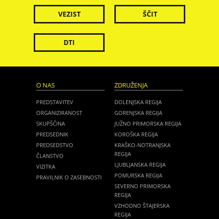
VEZIST
ŠČIT
DTI
O NAS
ZDRUŽENJA
PREDSTAVITEV
DOLENJSKA REGIJA
ORGANIZIRANOST
GORENJSKA REGIJA
SKUPŠČINA
JUŽNO PRIMORSKA REGIJA
PREDSEDNIK
KOROŠKA REGIJA
PREDSEDSTVO
KRAŠKO-NOTRANJSKA
REGIJA
ČLANSTVO
LJUBLJANSKA REGIJA
VIZITKA
POMURSKA REGIJA
PRAVILNIK O ZASEBNOSTI
SEVERNO PRIMORSKA
REGIJA
VZHODNO ŠTAJERSKA
REGIJA