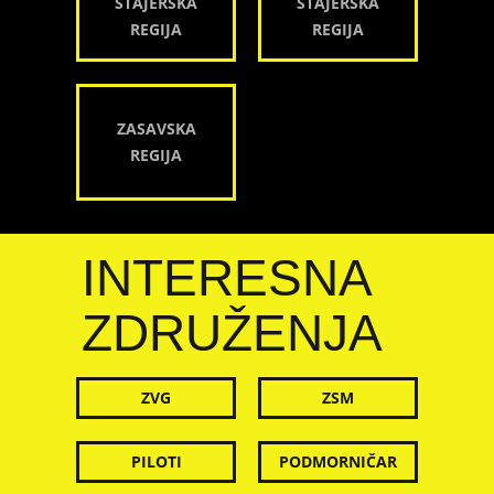
ŠTAJERSKA
ŠTAJERSKA
REGIJA
REGIJA
ZASAVSKA
REGIJA
INTERESNA
ZDRUŽENJA
ZVG
ZSM
PILOTI
PODMORNIČAR