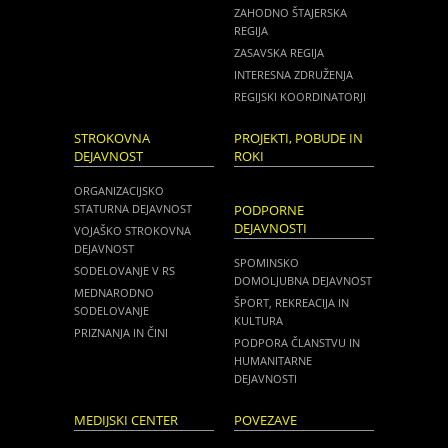
ZAHODNO ŠTAJERSKA
REGIJA
ZASAVSKA REGIJA
INTERESNA ZDRUŽENJA
REGIJSKI KOORDINATORJI
STROKOVNA
PROJEKTI, POBUDE IN
DEJAVNOST
ROKI
ORGANIZACIJSKO
STATURNA DEJAVNOST
PODPORNE
DEJAVNOSTI
VOJAŠKO STROKOVNA
DEJAVNOST
SPOMINSKO
SODELOVANJE V RS
DOMOLJUBNA DEJAVNOST
MEDNARODNO
ŠPORT, REKREACIJA IN
SODELOVANJE
KULTURA
PRIZNANJA IN ČINI
PODPORA ČLANSTVU IN
HUMANITARNE
DEJAVNOSTI
MEDIJSKI CENTER
POVEZAVE