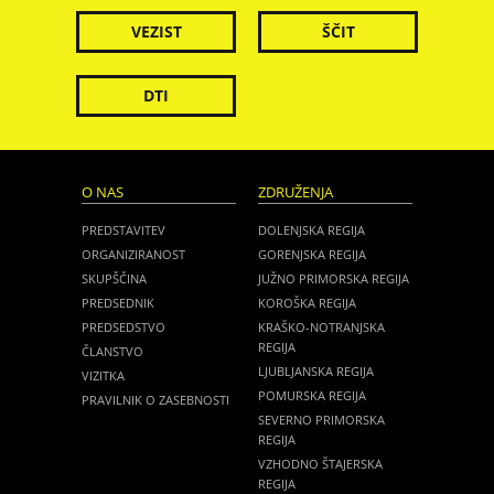
VEZIST
ŠČIT
DTI
O NAS
ZDRUŽENJA
PREDSTAVITEV
DOLENJSKA REGIJA
ORGANIZIRANOST
GORENJSKA REGIJA
SKUPŠČINA
JUŽNO PRIMORSKA REGIJA
PREDSEDNIK
KOROŠKA REGIJA
PREDSEDSTVO
KRAŠKO-NOTRANJSKA
REGIJA
ČLANSTVO
LJUBLJANSKA REGIJA
VIZITKA
POMURSKA REGIJA
PRAVILNIK O ZASEBNOSTI
SEVERNO PRIMORSKA
REGIJA
VZHODNO ŠTAJERSKA
REGIJA