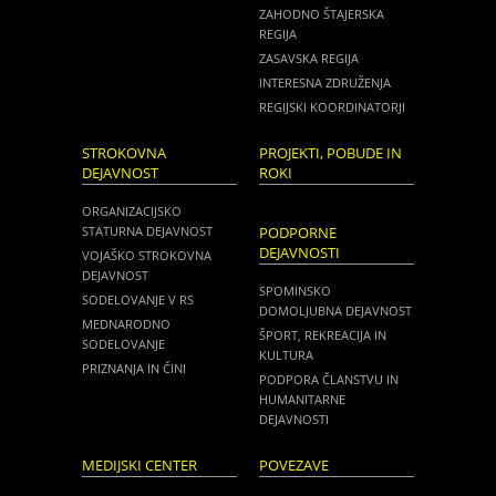
ZAHODNO ŠTAJERSKA
REGIJA
ZASAVSKA REGIJA
INTERESNA ZDRUŽENJA
REGIJSKI KOORDINATORJI
STROKOVNA
PROJEKTI, POBUDE IN
DEJAVNOST
ROKI
ORGANIZACIJSKO
STATURNA DEJAVNOST
PODPORNE
DEJAVNOSTI
VOJAŠKO STROKOVNA
DEJAVNOST
SPOMINSKO
SODELOVANJE V RS
DOMOLJUBNA DEJAVNOST
MEDNARODNO
ŠPORT, REKREACIJA IN
SODELOVANJE
KULTURA
PRIZNANJA IN ČINI
PODPORA ČLANSTVU IN
HUMANITARNE
DEJAVNOSTI
MEDIJSKI CENTER
POVEZAVE