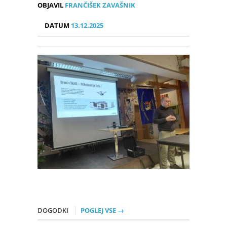
OBJAVIL
FRANČIŠEK ZAVAŠNIK
DATUM
13.12.2025
DOGODKI
POGLEJ VSE →