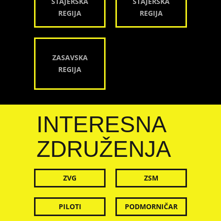
ŠTAJERSKA
ŠTAJERSKA
REGIJA
REGIJA
ZASAVSKA
REGIJA
INTERESNA
ZDRUŽENJA
ZVG
ZSM
PILOTI
PODMORNIČAR