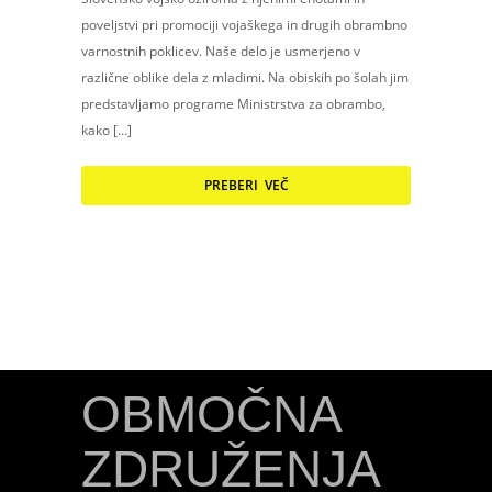
poveljstvi pri promociji vojaškega in drugih obrambno
varnostnih poklicev. Naše delo je usmerjeno v
različne oblike dela z mladimi. Na obiskih po šolah jim
predstavljamo programe Ministrstva za obrambo,
kako […]
PREBERI VEČ
OBMOČNA
ZDRUŽENJA