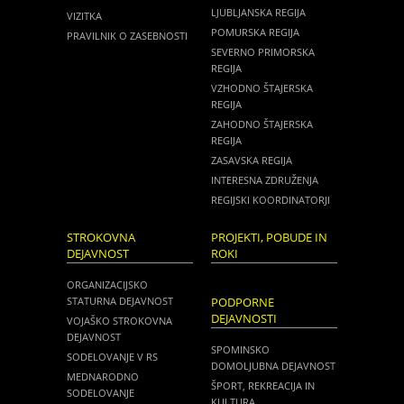
LJUBLJANSKA REGIJA
VIZITKA
POMURSKA REGIJA
PRAVILNIK O ZASEBNOSTI
SEVERNO PRIMORSKA
REGIJA
VZHODNO ŠTAJERSKA
REGIJA
ZAHODNO ŠTAJERSKA
REGIJA
ZASAVSKA REGIJA
INTERESNA ZDRUŽENJA
REGIJSKI KOORDINATORJI
STROKOVNA
PROJEKTI, POBUDE IN
DEJAVNOST
ROKI
ORGANIZACIJSKO
STATURNA DEJAVNOST
PODPORNE
DEJAVNOSTI
VOJAŠKO STROKOVNA
DEJAVNOST
SPOMINSKO
SODELOVANJE V RS
DOMOLJUBNA DEJAVNOST
MEDNARODNO
ŠPORT, REKREACIJA IN
SODELOVANJE
KULTURA