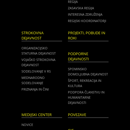
REGIJA
ZASAVSKA REGIJA
INTERESNA ZDRUŽENJA
REGIJSKI KOORDINATORJI
STROKOVNA
PROJEKTI, POBUDE IN
DEJAVNOST
ROKI
ORGANIZACIJSKO
STATURNA DEJAVNOST
PODPORNE
DEJAVNOSTI
VOJAŠKO STROKOVNA
DEJAVNOST
SPOMINSKO
SODELOVANJE V RS
DOMOLJUBNA DEJAVNOST
MEDNARODNO
ŠPORT, REKREACIJA IN
SODELOVANJE
KULTURA
PRIZNANJA IN ČINI
PODPORA ČLANSTVU IN
HUMANITARNE
DEJAVNOSTI
MEDIJSKI CENTER
POVEZAVE
NOVICE