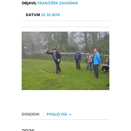
OBJAVIL
FRANČIŠEK ZAVAŠNIK
DATUM
23.10.2018
DOGODKI
POGLEJ VSE →