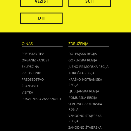
VEZIST
ŠČIT
DTI
O NAS
ZDRUŽENJA
PREDSTAVITEV
DOLENJSKA REGIJA
ORGANIZIRANOST
GORENJSKA REGIJA
SKUPŠČINA
JUŽNO PRIMORSKA REGIJA
PREDSEDNIK
KOROŠKA REGIJA
PREDSEDSTVO
KRAŠKO-NOTRANJSKA
REGIJA
ČLANSTVO
LJUBLJANSKA REGIJA
VIZITKA
POMURSKA REGIJA
PRAVILNIK O ZASEBNOSTI
SEVERNO PRIMORSKA
REGIJA
VZHODNO ŠTAJERSKA
REGIJA
ZAHODNO ŠTAJERSKA