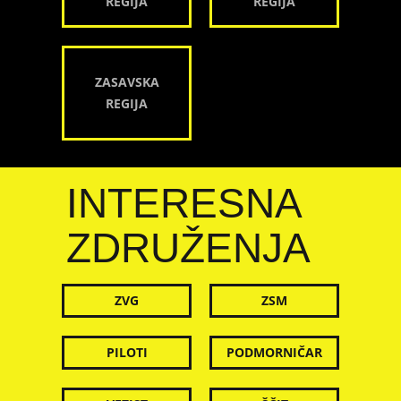
REGIJA
REGIJA
ZASAVSKA
REGIJA
INTERESNA
ZDRUŽENJA
ZVG
ZSM
PILOTI
PODMORNIČAR