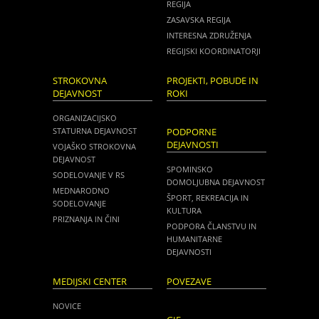
REGIJA
ZASAVSKA REGIJA
INTERESNA ZDRUŽENJA
REGIJSKI KOORDINATORJI
STROKOVNA
PROJEKTI, POBUDE IN
DEJAVNOST
ROKI
ORGANIZACIJSKO
STATURNA DEJAVNOST
PODPORNE
DEJAVNOSTI
VOJAŠKO STROKOVNA
DEJAVNOST
SPOMINSKO
SODELOVANJE V RS
DOMOLJUBNA DEJAVNOST
MEDNARODNO
ŠPORT, REKREACIJA IN
SODELOVANJE
KULTURA
PRIZNANJA IN ČINI
PODPORA ČLANSTVU IN
HUMANITARNE
DEJAVNOSTI
MEDIJSKI CENTER
POVEZAVE
NOVICE