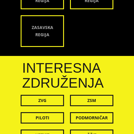
REGIJA
REGIJA
ZASAVSKA
REGIJA
INTERESNA
ZDRUŽENJA
ZVG
ZSM
PILOTI
PODMORNIČAR