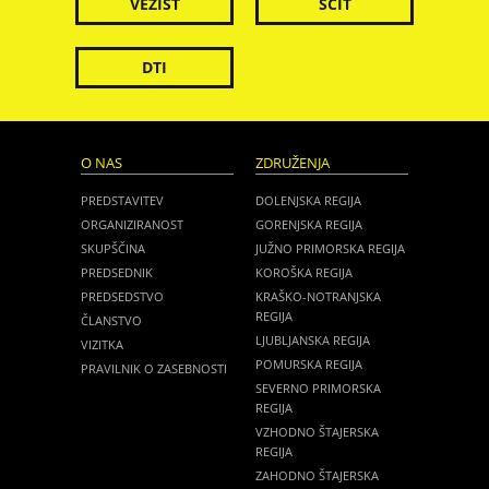
VEZIST
ŠČIT
DTI
O NAS
ZDRUŽENJA
PREDSTAVITEV
DOLENJSKA REGIJA
ORGANIZIRANOST
GORENJSKA REGIJA
SKUPŠČINA
JUŽNO PRIMORSKA REGIJA
PREDSEDNIK
KOROŠKA REGIJA
PREDSEDSTVO
KRAŠKO-NOTRANJSKA
REGIJA
ČLANSTVO
LJUBLJANSKA REGIJA
VIZITKA
POMURSKA REGIJA
PRAVILNIK O ZASEBNOSTI
SEVERNO PRIMORSKA
REGIJA
VZHODNO ŠTAJERSKA
REGIJA
ZAHODNO ŠTAJERSKA