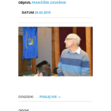
OBJAVIL
FRANČIŠEK ZAVAŠNIK
DATUM
20.03.2019
DOGODKI
POGLEJ VSE →