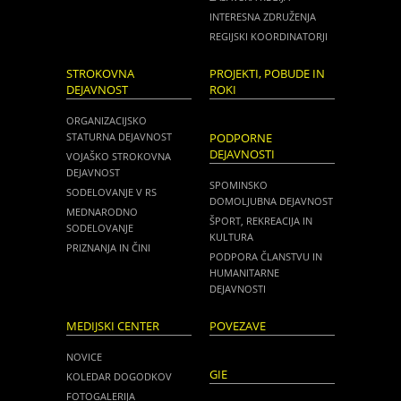
INTERESNA ZDRUŽENJA
REGIJSKI KOORDINATORJI
STROKOVNA
PROJEKTI, POBUDE IN
DEJAVNOST
ROKI
ORGANIZACIJSKO
STATURNA DEJAVNOST
PODPORNE
DEJAVNOSTI
VOJAŠKO STROKOVNA
DEJAVNOST
SPOMINSKO
SODELOVANJE V RS
DOMOLJUBNA DEJAVNOST
MEDNARODNO
ŠPORT, REKREACIJA IN
SODELOVANJE
KULTURA
PRIZNANJA IN ČINI
PODPORA ČLANSTVU IN
HUMANITARNE
DEJAVNOSTI
MEDIJSKI CENTER
POVEZAVE
NOVICE
GIE
KOLEDAR DOGODKOV
FOTOGALERIJA