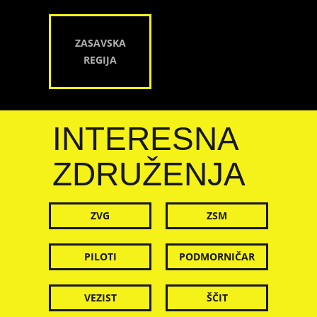
ZASAVSKA
REGIJA
INTERESNA
ZDRUŽENJA
ZVG
ZSM
PILOTI
PODMORNIČAR
VEZIST
ŠČIT