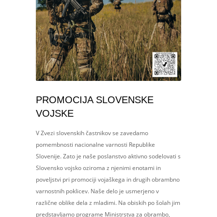
PROMOCIJA SLOVENSKE
VOJSKE
V Zvezi slovenskih častnikov se zavedamo
pomembnosti nacionalne varnosti Republike
Slovenije. Zato je naše poslanstvo aktivno sodelovati s
Slovensko vojsko oziroma z njenimi enotami in
poveljstvi pri promociji vojaškega in drugih obrambno
varnostnih poklicev. Naše delo je usmerjeno v
različne oblike dela z mladimi. Na obiskih po šolah jim
predstavljamo programe Ministrstva za obrambo,