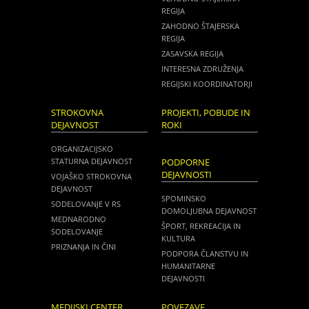
REGIJA
ZAHODNO ŠTAJERSKA
REGIJA
ZASAVSKA REGIJA
INTERESNA ZDRUŽENJA
REGIJSKI KOORDINATORJI
STROKOVNA
PROJEKTI, POBUDE IN
DEJAVNOST
ROKI
ORGANIZACIJSKO
STATURNA DEJAVNOST
PODPORNE
DEJAVNOSTI
VOJAŠKO STROKOVNA
DEJAVNOST
SPOMINSKO
SODELOVANJE V RS
DOMOLJUBNA DEJAVNOST
MEDNARODNO
ŠPORT, REKREACIJA IN
SODELOVANJE
KULTURA
PRIZNANJA IN ČINI
PODPORA ČLANSTVU IN
HUMANITARNE
DEJAVNOSTI
MEDIJSKI CENTER
POVEZAVE