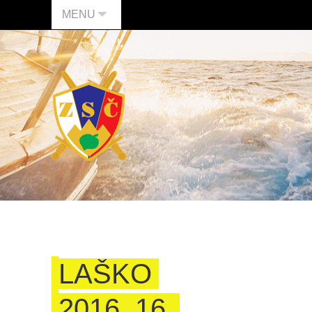
MENU
LAŠKO
2016_16