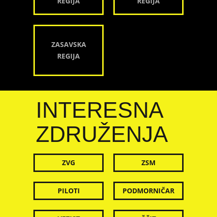
REGIJA
REGIJA
ZASAVSKA
REGIJA
INTERESNA
ZDRUŽENJA
ZVG
ZSM
PILOTI
PODMORNIČAR