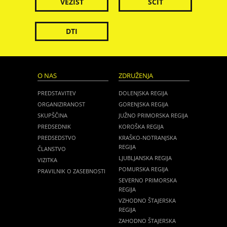
VEZIST
ŠČIT
DTI
O NAS
ZDRUŽENJA
PREDSTAVITEV
DOLENJSKA REGIJA
ORGANIZIRANOST
GORENJSKA REGIJA
SKUPŠČINA
JUŽNO PRIMORSKA REGIJA
PREDSEDNIK
KOROŠKA REGIJA
PREDSEDSTVO
KRAŠKO-NOTRANJSKA
REGIJA
ČLANSTVO
LJUBLJANSKA REGIJA
VIZITKA
POMURSKA REGIJA
PRAVILNIK O ZASEBNOSTI
SEVERNO PRIMORSKA
REGIJA
VZHODNO ŠTAJERSKA
REGIJA
ZAHODNO ŠTAJERSKA