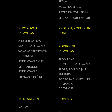
REGIJA
ZASAVSKA REGIJA
INTERESNA ZDRUŽENJA
REGIJSKI KOORDINATORJI
STROKOVNA
PROJEKTI, POBUDE IN
DEJAVNOST
ROKI
ORGANIZACIJSKO
STATURNA DEJAVNOST
PODPORNE
DEJAVNOSTI
VOJAŠKO STROKOVNA
DEJAVNOST
SPOMINSKO
SODELOVANJE V RS
DOMOLJUBNA DEJAVNOST
MEDNARODNO
ŠPORT, REKREACIJA IN
SODELOVANJE
KULTURA
PRIZNANJA IN ČINI
PODPORA ČLANSTVU IN
HUMANITARNE
DEJAVNOSTI
MEDIJSKI CENTER
POVEZAVE
NOVICE