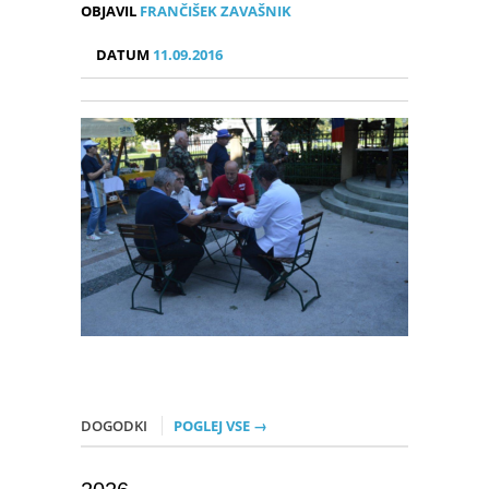
OBJAVIL
FRANČIŠEK ZAVAŠNIK
DATUM
11.09.2016
DOGODKI
POGLEJ VSE →